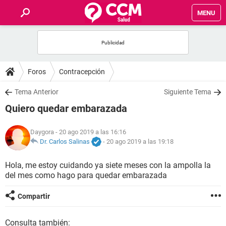
MENU
INICIO
FOROS
Foros
Contracepción
SALUD
Tema Anterior
Siguiente Tema
Quiero quedar embarazada
FAMILIA
Daygora
- 20 ago 2019 a las 16:16
NUTRICIÓN
Dr. Carlos Salinas
-
20 ago 2019 a las 19:18
Hola, me estoy cuidando ya siete meses con la ampolla la
BIENESTAR
del mes como hago para quedar embarazada
SEXUALIDAD
Compartir
GLOSARIO
Consulta también: