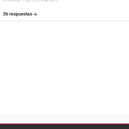
Fercho
-
15 jul 2022 a las 08:37
36 respuestas