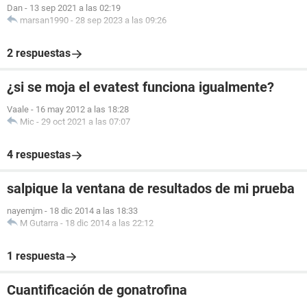
Dan
-
13 sep 2021 a las 02:19
marsan1990
-
28 sep 2023 a las 09:26
2 respuestas
¿si se moja el evatest funciona igualmente?
Vaale
-
16 may 2012 a las 18:28
Mic
-
29 oct 2021 a las 07:07
4 respuestas
salpique la ventana de resultados de mi prueba
nayemjm
-
18 dic 2014 a las 18:33
M Gutarra
-
18 dic 2014 a las 22:12
1 respuesta
Cuantificación de gonatrofina