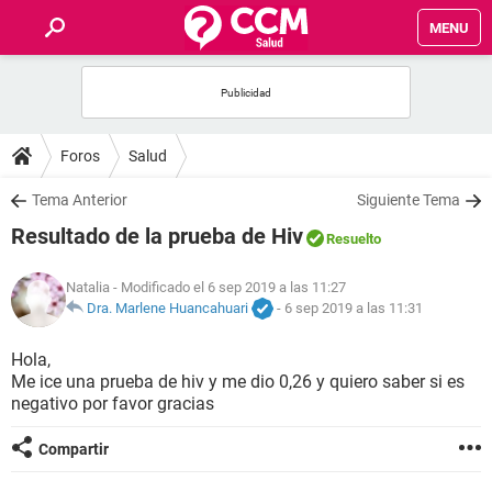
MENU
INICIO
FOROS
Foros
Salud
SALUD
Tema Anterior
Siguiente Tema
Resultado de la prueba de Hiv
Resuelto
FAMILIA
Natalia
- Modificado el 6 sep 2019 a las 11:27
NUTRICIÓN
Dra. Marlene Huancahuari
-
6 sep 2019 a las 11:31
Hola,
BIENESTAR
Me ice una prueba de hiv y me dio 0,26 y quiero saber si es
negativo por favor gracias
SEXUALIDAD
Compartir
GLOSARIO