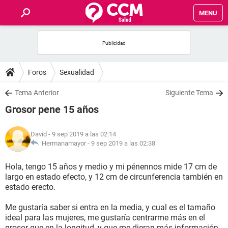
MENU
INICIO
FOROS
Foros
Sexualidad
SALUD
Tema Anterior
Siguiente Tema
Grosor pene 15 años
FAMILIA
David
- 9 sep 2019 a las 02:14
NUTRICIÓN
Hermanamayor -
9 sep 2019 a las 02:38
Hola, tengo 15 años y medio y mi pénennos mide 17 cm de
BIENESTAR
largo en estado efecto, y 12 cm de circunferencia también en
estado erecto.
SEXUALIDAD
Me gustaría saber si entra en la media, y cual es el tamaño
ideal para las mujeres, me gustaría centrarme más en el
GLOSARIO
grosor que en la longitud, y que me dieran más información