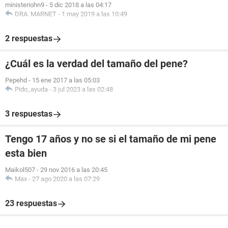
ministeriohn9
-
5 dic 2018 a las 04:17
DRA. MARNET
-
1 may 2019 a las 10:49
2 respuestas
¿Cuál es la verdad del tamaño del pene?
Pepehd
-
15 ene 2017 a las 05:03
Pido_ayuda
-
3 jul 2023 a las 02:48
3 respuestas
Tengo 17 años y no se si el tamaño de mi pene
esta bien
Maikol507
-
29 nov 2016 a las 20:45
Max
-
27 ago 2020 a las 07:29
23 respuestas