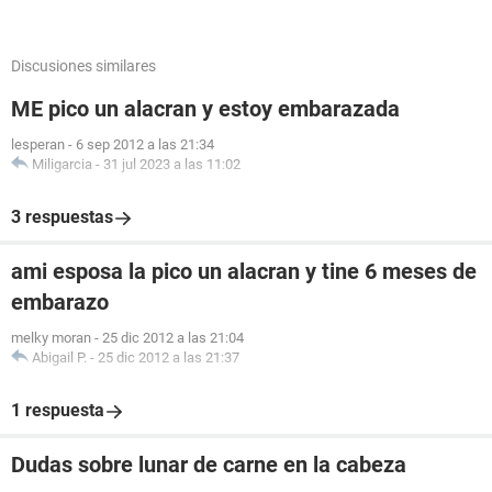
Discusiones similares
ME pico un alacran y estoy embarazada
lesperan
-
6 sep 2012 a las 21:34
Miligarcia
-
31 jul 2023 a las 11:02
3 respuestas
ami esposa la pico un alacran y tine 6 meses de
embarazo
melky moran
-
25 dic 2012 a las 21:04
Abigail P.
-
25 dic 2012 a las 21:37
1 respuesta
Dudas sobre lunar de carne en la cabeza