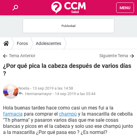
MENU
INICIO
FOROS
Foros
Adolescentes
SALUD
Tema Anterior
Siguiente Tema
¿Por qué pica la cabeza después de varios días
FAMILIA
?
NUTRICIÓN
Noelia
- 13 sep 2019 a las 14:58
Hermanamayor -
14 sep 2019 a las 03:44
BIENESTAR
Hola buenas tardes hace como casi un mes fui a la
farmacia
para comprar el
champú
y la mascarilla de cebolla
SEXUALIDAD
"Th pharma" y pasaron varios días que me sale cosas
blancas y picos en el la cabeza y solo uso ese champú junto
a la mascarilla ¿Por qué pasa eso ? ¿Es normal?
GLOSARIO