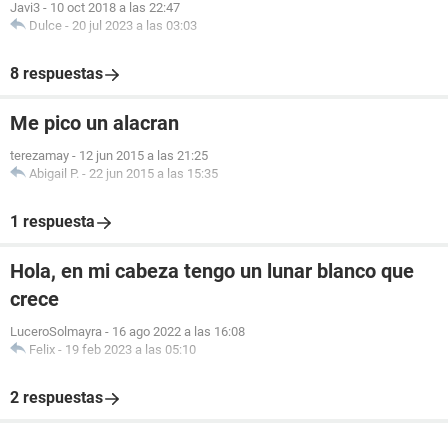
Javi3
-
10 oct 2018 a las 22:47
Dulce
-
20 jul 2023 a las 03:03
8 respuestas
Me pico un alacran
terezamay
-
12 jun 2015 a las 21:25
Abigail P.
-
22 jun 2015 a las 15:35
1 respuesta
Hola, en mi cabeza tengo un lunar blanco que
crece
LuceroSolmayra
-
16 ago 2022 a las 16:08
Felix
-
19 feb 2023 a las 05:10
2 respuestas