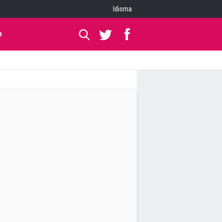
Idioma
O