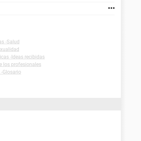
as -Salud
exualidad
icas -Ideas recibidas
e los profesionales
 -Glosario