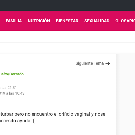
FAMILIA
NUTRICIÓN
BIENESTAR
SEXUALIDAD
GLOSARI
Siguiente Tema
uelto
/Cerrado
 las 21:31
019 a las 10:43
rbar pero no encuentro el orificio vaginal y nose
necesito ayuda :(