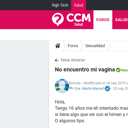
High-Tech
Salud
FOROS
SALUD
Foros
Sexualidad
Tema Anterior
No encuentro mi vagina
Res
Brenda
- Modificado el 18 sep 2019 a
Dra. Marta Marnet
-
20 sep 2
Hola,
Tengo 16 años me eh intentado mastu
si tiene algo que ver con el himen y 
O algunos tips.