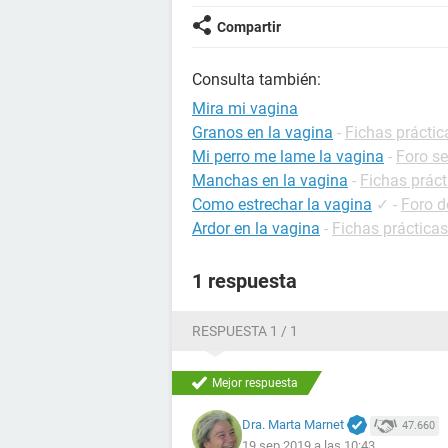
Compartir
Consulta también:
Mira mi vagina
Granos en la vagina
-
Fichas práctic
Mi perro me lame la vagina
-
Foro s
Manchas en la vagina
-
Fichas práct
Como estrechar la vagina
✓
-
Foro d
Ardor en la vagina
-
Fichas prácticas
1 respuesta
RESPUESTA 1 / 1
Mejor respuesta
Dra. Marta Marnet
47.660
19 sep 2019 a las 10:43