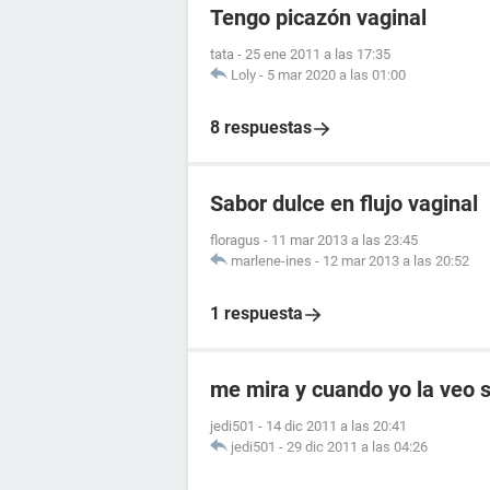
Tengo picazón vaginal
tata
-
25 ene 2011 a las 17:35
Loly
-
5 mar 2020 a las 01:00
8 respuestas
Sabor dulce en flujo vaginal
floragus
-
11 mar 2013 a las 23:45
marlene-ines
-
12 mar 2013 a las 20:52
1 respuesta
me mira y cuando yo la veo s
jedi501
-
14 dic 2011 a las 20:41
jedi501
-
29 dic 2011 a las 04:26