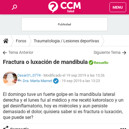
MENU
INICIO
FOROS
Foros
Traumatologia / Lesiones deportivas
SALUD
Tema Anterior
Siguiente Tema
Fractura o luxación de mandibula
Resuelto
FAMILIA
Cesar31_0774
- Modificado el 19 sep 2019 a las 13:26
NUTRICIÓN
Dra. Marta Marnet
-
19 sep 2019 a las 13:23
El domingo tuve un fuerte golpe en la mandíbula lateral
BIENESTAR
derecha y el lunes fui al médico y me recetó ketorolaco y un
gel desinflamatorio, hoy es miércoles y aun persiste
SEXUALIDAD
demasiado el dolor, quisiera saber si es fractura o luxación,
que puede ser?
GLOSARIO