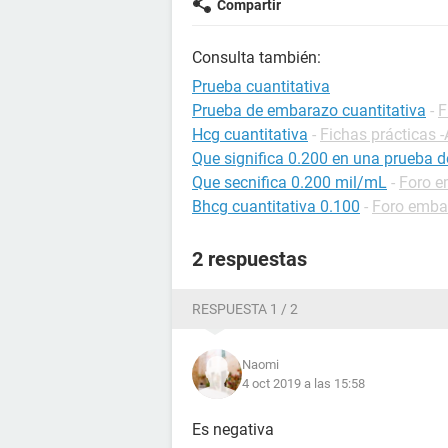
Compartir
Consulta también:
Prueba cuantitativa
Prueba de embarazo cuantitativa
-
F
Hcg cuantitativa
-
Fichas prácticas -
Que significa 0.200 en una prueba 
Que secnifica 0.200 mil/mL
-
Foro 
Bhcg cuantitativa 0.100
-
Foro emba
2 respuestas
RESPUESTA 1 / 2
Naomi
4 oct 2019 a las 15:58
Es negativa