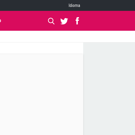
Idioma
O