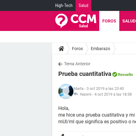
High-Tech
Salud
FOROS
SALUD
Foros
Embarazo
Tema Anterior
Prueba cuantitativa
Resuelto
Marta
- 3 oct 2019 a las 23:40
Naomi -
4 oct 2019 a las 18:58
Hola,
me hice una prueba cuatitativa y mi
mUl/ml que significa es positivo o 