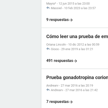
Mayra*
-
12 jun 2015 a las 23:00
Massiel
-
10 feb 2023 a las 23:57
9 respuestas
Cómo leer una prueba de em
Oriana Lincoln
-
10 dic 2012 a las 00:59
Giooo
-
29 ene 2019 a las 01:21
491 respuestas
Prueba gonadotropina corion
Andrearv
-
27 mar 2016 a las 20:19
Andrearv
-
27 mar 2016 a las 21:42
7 respuestas