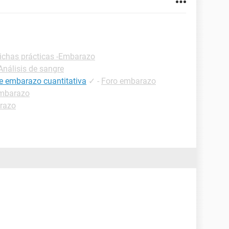
ichas prácticas -Embarazo
Análisis de sangre
de embarazo cuantitativa
✓
-
Foro embarazo
embarazo
razo