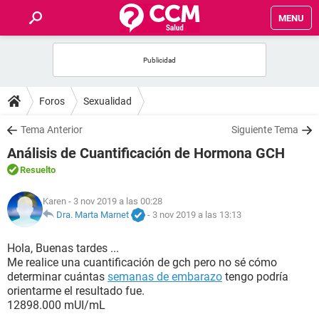
MENU
INICIO
FOROS
Foros
Sexualidad
SALUD
Tema Anterior
Siguiente Tema
Análisis de Cuantificación de Hormona GCH
FAMILIA
Resuelto
NUTRICIÓN
Karen
- 3 nov 2019 a las 00:28
Dra. Marta Marnet
-
3 nov 2019 a las 13:13
BIENESTAR
Hola, Buenas tardes ...
Me realice una cuantificación de gch pero no sé cómo
SEXUALIDAD
determinar cuántas
semanas de embarazo
tengo podría
orientarme el resultado fue.
12898.000 mUI/mL
GLOSARIO