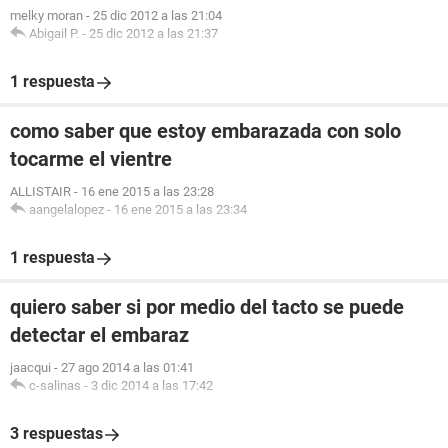
melky moran
-
25 dic 2012 a las 21:04
Abigail P.
-
25 dic 2012 a las 21:37
1 respuesta
como saber que estoy embarazada con solo
tocarme el vientre
ALLISTAIR
-
16 ene 2015 a las 23:28
aangelalopez
-
16 ene 2015 a las 23:34
1 respuesta
quiero saber si por medio del tacto se puede
detectar el embaraz
jaacqui
-
27 ago 2014 a las 01:41
c-salinas
-
3 dic 2014 a las 17:42
3 respuestas