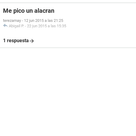
Me pico un alacran
terezamay
-
12 jun 2015 a las 21:25
Abigail P.
-
22 jun 2015 a las 15:35
1 respuesta