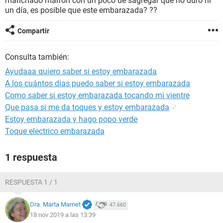
manchado marrón con un poco de sagregar que no duro ni
un día, es posible que este embarazada? ??
Compartir
Consulta también:
Ayudaaa quiero saber si estoy embarazada
A los cuántos dias puedo saber si estoy embarazada
Como saber si estoy embarazada tocando mi vientre
Que pasa si me da toques y estoy embarazada
✓
Estoy embarazada y hago popo verde
Toque electrico embarazada
1 respuesta
RESPUESTA 1 / 1
Dra. Marta Marnet
47.660
18 nov 2019 a las 13:39