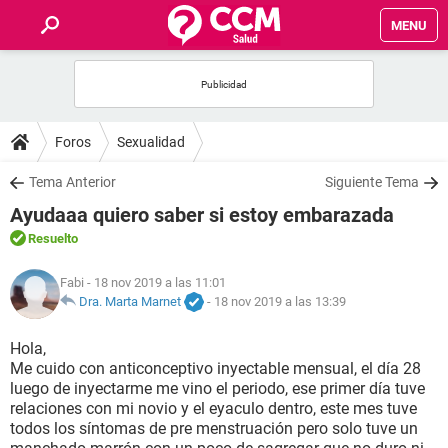
MENU
INICIO
FOROS
Foros
Sexualidad
SALUD
Tema Anterior
Siguiente Tema
Ayudaaa quiero saber si estoy embarazada
FAMILIA
Resuelto
NUTRICIÓN
Fabi
- 18 nov 2019 a las 11:01
Dra. Marta Marnet
-
18 nov 2019 a las 13:39
BIENESTAR
Hola,
Me cuido con anticonceptivo inyectable mensual, el día 28
SEXUALIDAD
luego de inyectarme me vino el periodo, ese primer día tuve
relaciones con mi novio y el eyaculo dentro, este mes tuve
todos los síntomas de pre menstruación pero solo tuve un
GLOSARIO