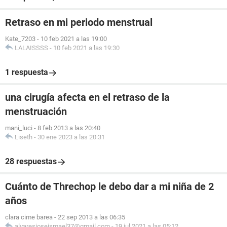
Retraso en mi periodo menstrual
Kate_7203
-
10 feb 2021 a las 19:00
LALAISSSS
-
10 feb 2021 a las 19:30
1 respuesta
una cirugía afecta en el retraso de la
menstruación
mani_luci
-
8 feb 2013 a las 20:40
Liseth
-
30 ene 2023 a las 20:31
28 respuestas
Cuánto de Threchop le debo dar a mi niña de 2
años
clara cime barea
-
22 sep 2013 a las 06:35
alvaresjoseismael37@gmail.com
-
19 jul 2021 a las 05:12