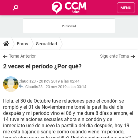
MENU
INICIO
FOROS
Foros
Sexualidad
SALUD
Tema Anterior
Siguiente Tema
2 veces el período ¿Por qué?
FAMILIA
Claudis23
- 20 nov 2019 a las 02:44
NUTRICIÓN
Claudis23 -
20 nov 2019 a las 03:14
Hola, el 30 de Octubre tuve relaciones pero el condón se
BIENESTAR
rompió y el 01 de Noviembre me tomé la pastilla del día
después y mi periodo vino el 06 y me dura 8 días siempre, el
SEXUALIDAD
14 tuve relaciones sexuales ahora sin condón y de
inmediato usé de nuevo la pastilla del día después, hoy 19
me esta bajando sangre como cuando viene mi período,
GLOSARIO
tendrá algo que ver la pastilla? Podré quedar embarazada?