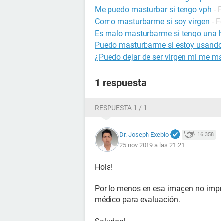
Me puedo masturbar si tengo vph
-
Como masturbarme si soy virgen
-
F
Es malo masturbarme si tengo una 
Puedo masturbarme si estoy usando
¿Puedo dejar de ser virgen mi me m
1 respuesta
RESPUESTA 1 / 1
Dr. Joseph Exebio
16.358
25 nov 2019 a las 21:21
Hola!
Por lo menos en esa imagen no im
médico para evaluación.