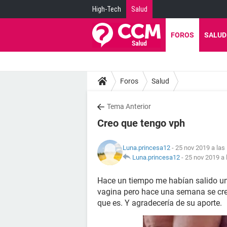
High-Tech
Salud
FOROS
SALUD
Foros
Salud
Tema Anterior
Creo que tengo vph
Luna.princesa12
- 25 nov 2019 a las
Luna.princesa12
-
25 nov 2019 a 
Hace un tiempo me habían salido una
vagina pero hace una semana se crec
que es. Y agradecería de su aporte.