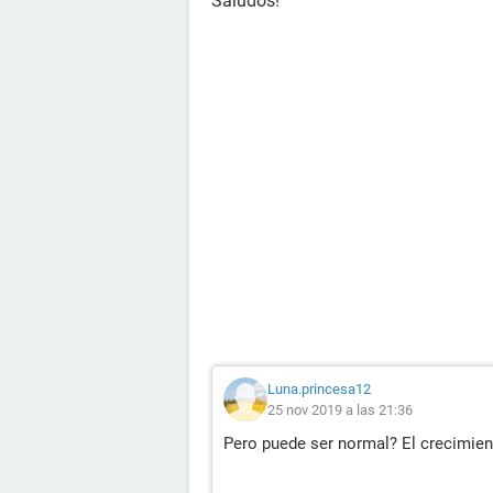
Saludos!
Luna.princesa12
25 nov 2019 a las 21:36
Pero puede ser normal? El crecimien