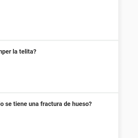
er la telita?
 se tiene una fractura de hueso?