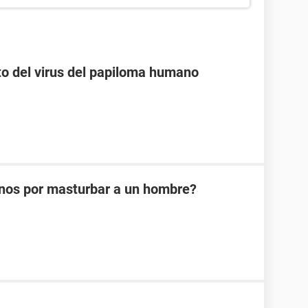
o del virus del papiloma humano
nos por masturbar a un hombre?