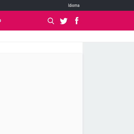
Idioma
O