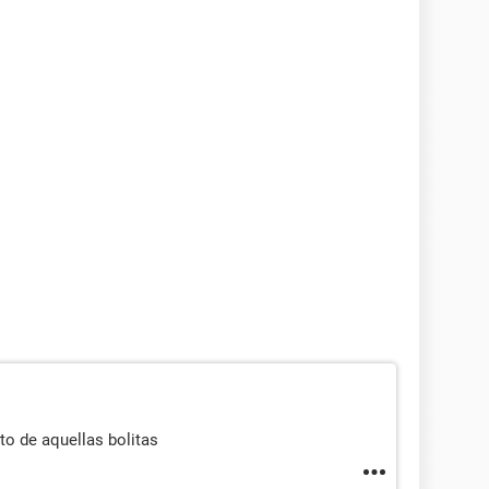
to de aquellas bolitas