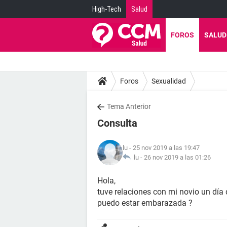
High-Tech
Salud
FOROS
SALUD
Foros
Sexualidad
Tema Anterior
Consulta
lu
- 25 nov 2019 a las 19:47
lu -
26 nov 2019 a las 01:26
Hola,
tuve relaciones con mi novio un día
puedo estar embarazada ?