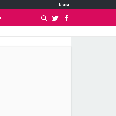
Idioma
O