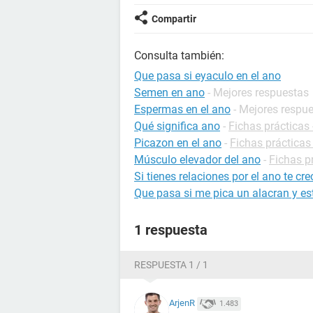
Compartir
Consulta también:
Que pasa si eyaculo en el ano
Semen en ano
- Mejores respuestas
Espermas en el ano
- Mejores respu
Qué significa ano
-
Fichas prácticas 
Picazon en el ano
-
Fichas prácticas
Músculo elevador del ano
-
Fichas p
Si tienes relaciones por el ano te cre
Que pasa si me pica un alacran y 
1 respuesta
RESPUESTA 1 / 1
ArjenR
1.483