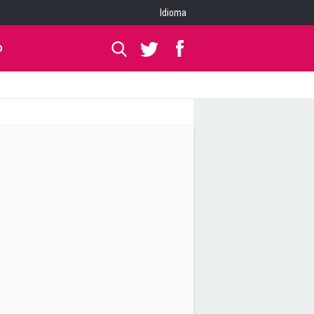
Idioma
O