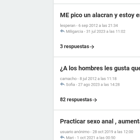
ME pico un alacran y estoy
lesperan
-
6 sep 2012 a las 21:34
Miligarcia
-
31 jul 2023 a las 11:02
3 respuestas
¿A los hombres les gusta que
camacho
-
8 jul 2012 a las 11:18
Sofia
-
27 ago 2023 a las 14:28
82 respuestas
Practicar sexo anal , aument
usuario anónimo
-
28 oct 2019 a las 12:00
Mari
-
1 oct 2021 a las 00:50