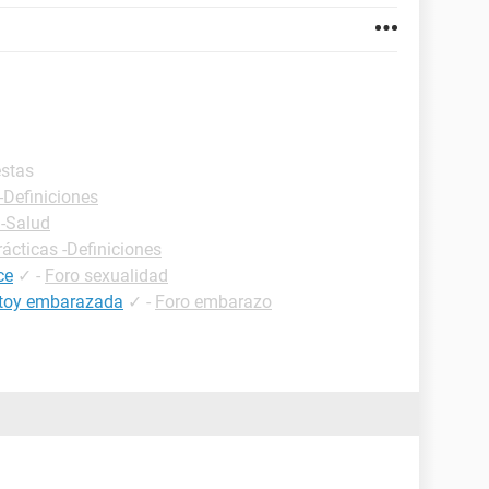
estas
-Definiciones
 -Salud
rácticas -Definiciones
ce
✓
-
Foro sexualidad
estoy embarazada
✓
-
Foro embarazo