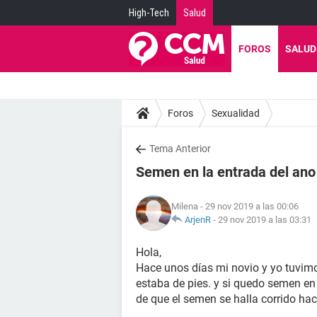
High-Tech
Salud
FOROS
SALUD
Foros
Sexualidad
Tema Anterior
Semen en la entrada del ano
Milena
- 29 nov 2019 a las 00:06
ArjenR
-
29 nov 2019 a las 03:31
Hola,
Hace unos días mi novio y yo tuvimos
estaba de pies. y si quedo semen en 
de que el semen se halla corrido ha