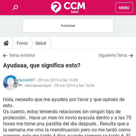
MENU
INICIO
FOROS
Foros
Salud
SALUD
Tema Anterior
Siguiente Tema
Ayudaaa, que significa esto?
FAMILIA
Nerea997
- 29 nov 2019 a las 16:09
NUTRICIÓN
Hermanamayor -
29 nov 2019 a las 16:44
Hola, necesito que me ayudeis por favor y que opineis de
BIENESTAR
esto..
Os cuento, estoy teniendo relaciones sin ningún tipo de
SEXUALIDAD
protección.. Hace un mes mi novio eyacula dentro y a las 70
horas me tome una pastilla del día después.. Resulta que a
la semana me vino la menstruación pero no me tardó como
GLOSARIO
siempre, solo me tardo 4 días cuando siempre se tarda 6. El