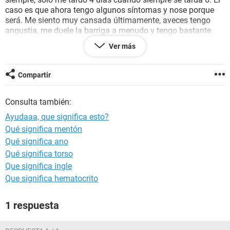
caso es que ahora tengo algunos síntomas y nose porque
será. Me siento muy cansada últimamente, aveces tengo
angustia, me duele la barriga a menudo y tengo bastante
cantidad de flujo blanquecino espeso.. Nunca me ha pasado
Ver más
esto nose que podrá ser.. Que me recomendais? Ayudarme
por favor?!!
Compartir
Consulta también:
Ayudaaa, que significa esto?
Qué significa mentón
Qué significa ano
Qué significa torso
Que significa ingle
Que significa hematocrito
1 respuesta