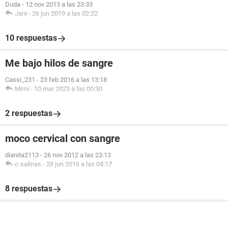
Duda
-
12 nov 2013 a las 23:33
Jani
-
26 jun 2019 a las 02:22
10 respuestas
Me bajo hilos de sangre
Cassi_231
-
23 feb 2016 a las 13:18
Mimi
-
10 mar 2023 a las 00:30
2 respuestas
moco cervical con sangre
dianita2113
-
26 nov 2012 a las 23:13
c-salinas
-
28 jun 2016 a las 04:17
8 respuestas