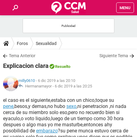
MENU
INICIO
FOROS
Foros
Sexualidad
SALUD
Tema Anterior
Siguiente Tema
Explicacion clara
Resuelto
FAMILIA
milly0610
- 6 dic 2019 a las 20:10
NUTRICIÓN
Hermanamayor -
6 dic 2019 a las 20:25
el caso es el siguiente,estaba con un chico,toque su
BIENESTAR
pene
,besos,y demas,no hubo
sexo
,ni penetracion ,ni nada
cerca de su miembro solo eso,pero no recuerdo bien si
SEXUALIDAD
eyaculo,o voto liquido,luego de un tiempo como 30 hora
despues o algo mas yo me masturbe,entonces ahy
posobilidad de
embarazo
?su pene munca estuvo cerca de
GLOSARIO
mi vagina solo fue como explique unos dicen qur es podible