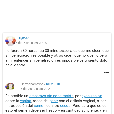
milly0610
6 dic 2019 a las 20:16
no fueron 30 horas fue 30 minutos,pero es que me dicen que
sin penetracion es posible y otros dicen que no que no,pero
a mi entender sin penetracion es imposible,pero siento dolor
bajo vientre
Hermanamayor
>
milly0610
6 dic 2019 a las 20:21
Es posible un
embarazo sin penetración
, por
eyaculación
sobre la
vagina
, roces del
pene
con el orificio vaginal, o por
introducción del
semen
con los
dedos
. Pero para que de de
esto el semen debe ser fresco y en cantidad suficiente, y en