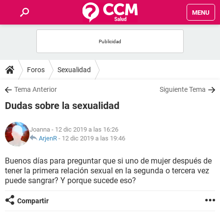
MENU
INICIO
FOROS
Foros
Sexualidad
SALUD
Tema Anterior
Siguiente Tema
Dudas sobre la sexualidad
FAMILIA
Joanna
- 12 dic 2019 a las 16:26
NUTRICIÓN
ArjenR
-
12 dic 2019 a las 19:46
Buenos días para preguntar que si uno de mujer después de
BIENESTAR
tener la primera relación sexual en la segunda o tercera vez
puede sangrar? Y porque sucede eso?
SEXUALIDAD
Compartir
GLOSARIO