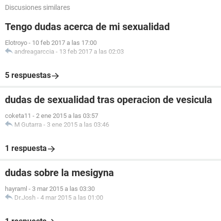
Discusiones similares
Tengo dudas acerca de mi sexualidad
Elotroyo
-
10 feb 2017 a las 17:00
andreagarccia
-
13 feb 2017 a las 02:03
5 respuestas
dudas de sexualidad tras operacion de vesicula
coketa11
-
2 ene 2015 a las 03:57
M Gutarra
-
3 ene 2015 a las 03:46
1 respuesta
dudas sobre la mesigyna
hayraml
-
3 mar 2015 a las 03:30
Dr.Josh
-
4 mar 2015 a las 01:00