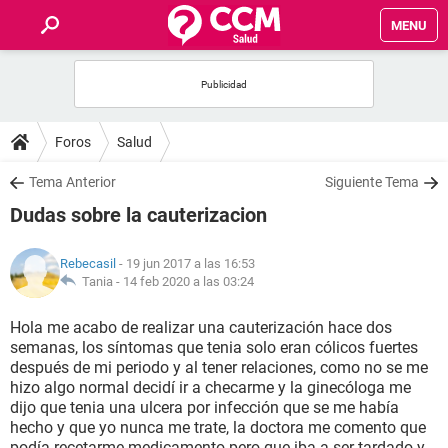
MENU
INICIO
FOROS
Foros
Salud
SALUD
Tema Anterior
Siguiente Tema
Dudas sobre la cauterizacion
FAMILIA
Rebecasil
- 19 jun 2017 a las 16:53
NUTRICIÓN
Tania -
14 feb 2020 a las 03:24
Hola me acabo de realizar una cauterización hace dos
BIENESTAR
semanas, los síntomas que tenia solo eran cólicos fuertes
después de mi periodo y al tener relaciones, como no se me
SEXUALIDAD
hizo algo normal decidí ir a checarme y la ginecóloga me
dijo que tenia una ulcera por infección que se me había
hecho y que yo nunca me trate, la doctora me comento que
GLOSARIO
podía recetarme medicamento pero que iba a ser tardado y