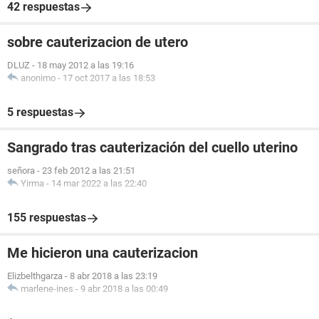
42 respuestas
sobre cauterizacion de utero
DLUZ
-
18 may 2012 a las 19:16
anonimo
-
17 oct 2017 a las 18:53
5 respuestas
Sangrado tras cauterización del cuello uterino
señora
-
23 feb 2012 a las 21:51
Yirma
-
14 mar 2022 a las 22:40
155 respuestas
Me hicieron una cauterizacion
Elizbelthgarza
-
8 abr 2018 a las 23:19
marlene-ines
-
9 abr 2018 a las 00:49