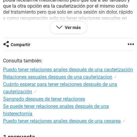
que la otra opción era la cauterización por el mismo costo
del tratamiento pero que solo en una sesión sin dolor, rápido
y como recuperación solo no tener relaciones sexuales en
cierto tiempo, y que uno de los síntomas que iba a tener solo
Ver más
era flujo por el procedimiento, así que opte por la
cauterización porque por el tamaño en que estaba la ulcera
iba a ser tardado con tratamiento y en costo pues iba a ser
Compartir
lo mismo pero rápido en unos cuantos minutos y ya como si
nada, total que me la hice y me dijo que una semana
Consulta también:
después fuera a revisión para checar la evolución, al
checarme a la semana siguiente me comenta que tengo una
Puedo tener relaciones anales después de una cauterización
infección y apenas me recetó unas pastillas y me dijo que
Relaciones sexuales despues de una cauterizacion
✓
esta semana fuera de nuevo a revisión para ver como
Cuánto esperar para tener relaciones después de una
seguía.
es normal que no me haya recetado nada desde el principio,
cauterización
✓
porque que razón se me infecto si lo único que me dijo que
Sangrado despues de tener relaciones
de cuidado era no tener relaciones sexuales durante 2-3
Se puede tener relaciones anales después de una
meses y apenas voy para 2 semanas y obvio no lo hice?
histerectomía
la verdad si me preocupa un poco porque ahora tengo
Puedo tener relaciones anales despues de una cesarea
✓
molestia casi todo el tiempo pero supongo es normal por la
infección que dice que tengo...