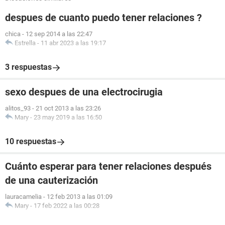
despues de cuanto puedo tener relaciones ?
chica
-
12 sep 2014 a las 22:47
Estrella
-
11 abr 2023 a las 19:17
3 respuestas
sexo despues de una electrocirugia
alitos_93
-
21 oct 2013 a las 23:26
Mary
-
23 may 2019 a las 16:50
10 respuestas
Cuánto esperar para tener relaciones después
de una cauterización
lauracamelia
-
12 feb 2013 a las 01:09
Mary
-
17 feb 2022 a las 00:28