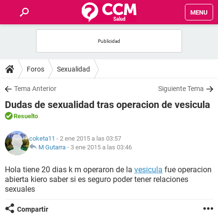
MENU
INICIO
FOROS
Foros
Sexualidad
SALUD
Tema Anterior
Siguiente Tema
Dudas de sexualidad tras operacion de vesicula
FAMILIA
Resuelto
NUTRICIÓN
coketa11
- 2 ene 2015 a las 03:57
M Gutarra
-
3 ene 2015 a las 03:46
BIENESTAR
Hola tiene 20 dias k m operaron de la
vesicula
fue operacion
abierta kiero saber si es seguro poder tener relaciones
SEXUALIDAD
sexuales
Compartir
GLOSARIO