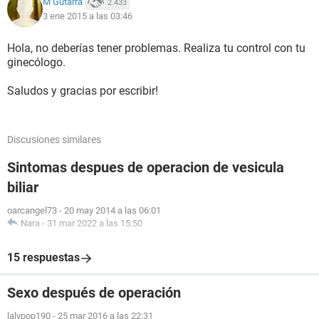
M Gutarra
2.433
3 ene 2015 a las 03:46
Hola, no deberías tener problemas. Realiza tu control con tu
ginecólogo.
Saludos y gracias por escribir!
Discusiones similares
Sintomas despues de operacion de vesicula
biliar
oarcangel73
-
20 may 2014 a las 06:01
Nara
-
31 mar 2022 a las 15:50
15 respuestas
Sexo después de operación
lalypop190
-
25 mar 2016 a las 22:31