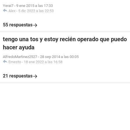
Yerai7
-
9 ene 2015 a las 17:33
Alex
-
5 dic 2022 a las 22:53
55 respuestas
tengo una tos y estoy recién operado que puedo
hacer ayuda
AlfredoMartinez2527
-
28 sep 2014 a las 00:05
Ernesto
-
18 ene 2022 a las 16:58
21 respuestas