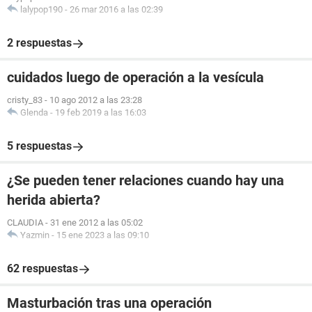
lalypop190
-
26 mar 2016 a las 02:39
2 respuestas
cuidados luego de operación a la vesícula
cristy_83
-
10 ago 2012 a las 23:28
Glenda
-
19 feb 2019 a las 16:03
5 respuestas
¿Se pueden tener relaciones cuando hay una
herida abierta?
CLAUDIA
-
31 ene 2012 a las 05:02
Yazmin
-
15 ene 2023 a las 09:10
62 respuestas
Masturbación tras una operación