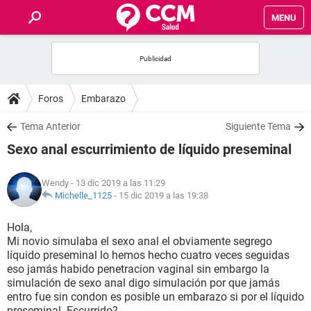
MENU
INICIO
FOROS
Foros
Embarazo
SALUD
Tema Anterior
Siguiente Tema
Sexo anal escurrimiento de líquido preseminal
FAMILIA
Wendy
- 13 dic 2019 a las 11:29
NUTRICIÓN
Michelle_1125
-
15 dic 2019 a las 19:38
Hola,
BIENESTAR
Mi novio simulaba el sexo anal el obviamente segrego
líquido preseminal lo hemos hecho cuatro veces seguidas
SEXUALIDAD
eso jamás habido penetracion vaginal sin embargo la
simulación de sexo anal digo simulación por que jamás
entro fue sin condon es posible un embarazo si por el líquido
GLOSARIO
preseminal. Escurrido?