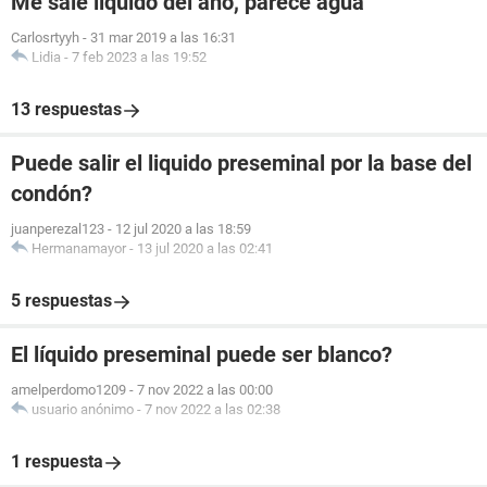
Me sale liquido del ano, parece agua
Carlosrtyyh
-
31 mar 2019 a las 16:31
Lidia
-
7 feb 2023 a las 19:52
13 respuestas
Puede salir el liquido preseminal por la base del
condón?
juanperezal123
-
12 jul 2020 a las 18:59
Hermanamayor
-
13 jul 2020 a las 02:41
5 respuestas
El líquido preseminal puede ser blanco?
amelperdomo1209
-
7 nov 2022 a las 00:00
usuario anónimo
-
7 nov 2022 a las 02:38
1 respuesta