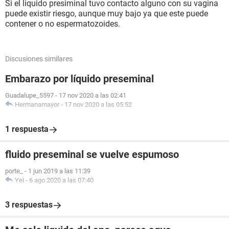
Si el liquido presiminal tuvo contacto alguno con su vagina
puede existir riesgo, aunque muy bajo ya que este puede
contener o no espermatozoides.
Discusiones similares
Embarazo por líquido preseminal
Guadalupe_5597
-
17 nov 2020 a las 02:41
Hermanamayor
-
17 nov 2020 a las 05:52
1 respuesta
fluido preseminal se vuelve espumoso
porte_
-
1 jun 2019 a las 11:39
Yei
-
6 ago 2020 a las 07:40
3 respuestas