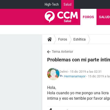
High-Tech
Salud
FOROS
SALUD
Foros
Estética
Tema Anterior
Problemas con mi parte ínti
Delmi
- 15 dic 2019 a las 02:31
Hermanamayor
-
15 dic 2019 a la
Hola,
Hola cuando yo me pongo una licra 
intima y eso es terrible por favor a