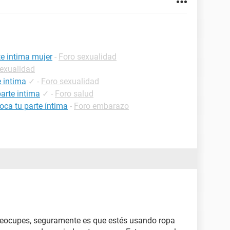
te intima mujer
-
Foro sexualidad
sexualidad
 intima
✓
-
Foro sexualidad
arte intima
✓
-
Foro salud
oca tu parte íntima
-
Foro embarazo
1
preocupes, seguramente es que estés usando ropa