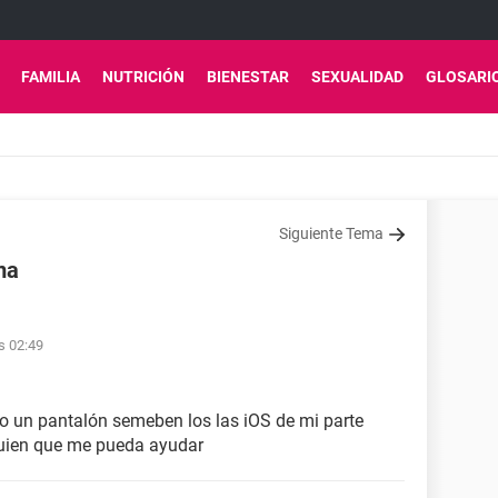
FAMILIA
NUTRICIÓN
BIENESTAR
SEXUALIDAD
GLOSARI
Siguiente Tema
ma
s 02:49
o un pantalón semeben los las iOS de mi parte
lguien que me pueda ayudar