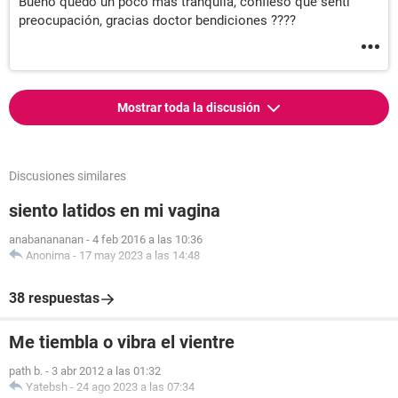
Bueno quedo un poco más tranquila, confieso que sentí
preocupación, gracias doctor bendiciones ????
Mostrar toda la discusión
Discusiones similares
siento latidos en mi vagina
anabanananan
-
4 feb 2016 a las 10:36
Anonima
-
17 may 2023 a las 14:48
38 respuestas
Me tiembla o vibra el vientre
path b.
-
3 abr 2012 a las 01:32
Yatebsh
-
24 ago 2023 a las 07:34