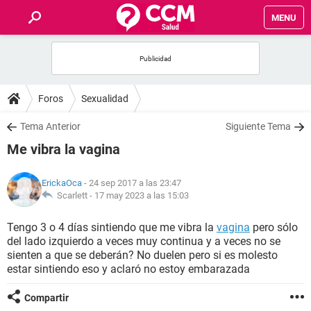
MENU
INICIO
FOROS
Foros
Sexualidad
SALUD
Tema Anterior
Siguiente Tema
Me vibra la vagina
FAMILIA
ErickaOca
- 24 sep 2017 a las 23:47
NUTRICIÓN
Scarlett -
17 may 2023 a las 15:03
Tengo 3 o 4 días sintiendo que me vibra la
vagina
pero sólo
BIENESTAR
del lado izquierdo a veces muy continua y a veces no se
sienten a que se deberán? No duelen pero si es molesto
SEXUALIDAD
estar sintiendo eso y aclaró no estoy embarazada
Compartir
GLOSARIO