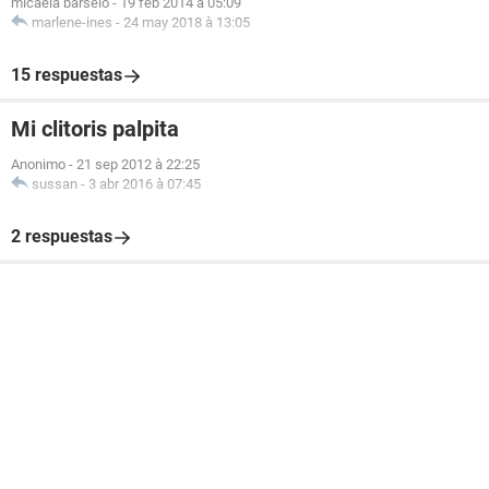
micaela barselo
-
19 feb 2014 à 05:09
marlene-ines
-
24 may 2018 à 13:05
15 respuestas
Mi clitoris palpita
Anonimo
-
21 sep 2012 à 22:25
sussan
-
3 abr 2016 à 07:45
2 respuestas