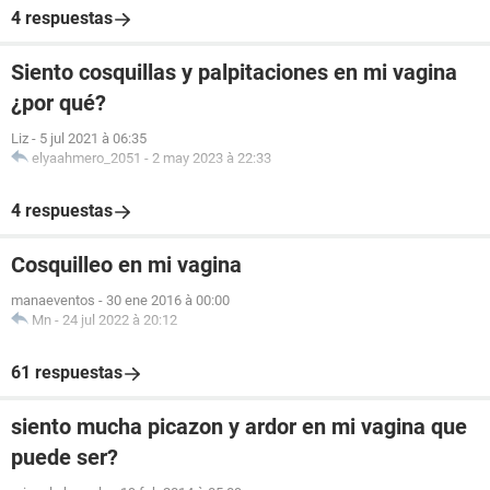
4 respuestas
Siento cosquillas y palpitaciones en mi vagina
¿por qué?
Liz
-
5 jul 2021 à 06:35
elyaahmero_2051
-
2 may 2023 à 22:33
4 respuestas
Cosquilleo en mi vagina
manaeventos
-
30 ene 2016 à 00:00
Mn
-
24 jul 2022 à 20:12
61 respuestas
siento mucha picazon y ardor en mi vagina que
puede ser?