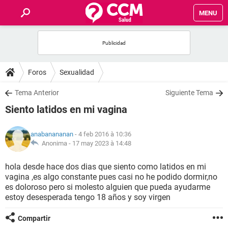
MENU
INICIO
FORUMS
Foros
Sexualidad
SALUD
Tema Anterior
Siguiente Tema
Siento latidos en mi vagina
FAMILIA
anabanananan
- 4 feb 2016 à 10:36
NUTRICIÓN
Anonima -
17 may 2023 à 14:48
hola desde hace dos dias que siento como latidos en mi
BIENESTAR
vagina ,es algo constante pues casi no he podido dormir,no
es doloroso pero si molesto alguien que pueda ayudarme
SEXUALIDAD
estoy desesperada tengo 18 años y soy virgen
Compartir
GLOSARIO