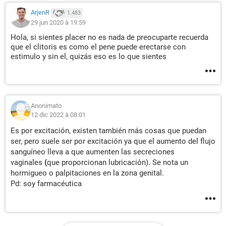
ArjenR
1.483
29 jun 2020 à 19:59
Hola, si sientes placer no es nada de preocuparte recuerda
que el clitoris es como el pene puede erectarse con
estimulo y sin el, quizás eso es lo que sientes
Anonimato
12 dic 2022 à 08:01
Es por excitación, existen también más cosas que puedan
ser, pero suele ser por excitación ya que el aumento del flujo
sanguíneo lleva a que aumenten las secreciones
vaginales
(
que proporcionan lubricación). Se nota un
hormigueo o palpitaciones en la zona genital.
Pd: soy farmacéutica