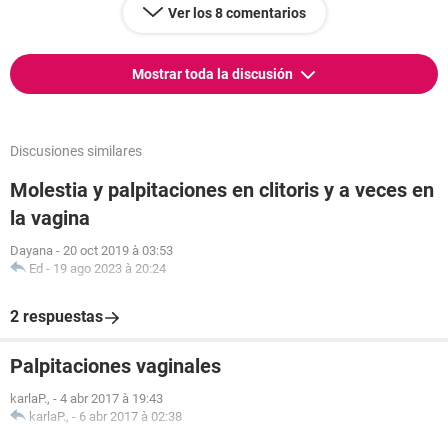
Ver los 8 comentarios
Mostrar toda la discusión
Discusiones similares
Molestia y palpitaciones en clitoris y a veces en
la vagina
Dayana
-
20 oct 2019 à 03:53
Ed
-
19 ago 2023 à 20:24
2 respuestas
Palpitaciones vaginales
karlaP.,
-
4 abr 2017 à 19:43
karlaP.,
-
6 abr 2017 à 02:38