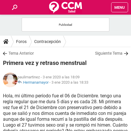
MENU
INICIO
FOROS
Foros
Contracepción
SALUD
Tema Anterior
Siguiente Tema
Primera vez y retraso menstrual
FAMILIA
paulimartinez
- 3 ene 2020 a las 18:09
NUTRICIÓN
Hermanamayor
-
3 ene 2020 a las 18:33
Hola, mi último período fue el 06 de Diciembre. tengo una
BIENESTAR
regla regular que me dura 5 días y es cada 28. Mi primera
vez fue el 21 de Diciembre con preservativo pero debido a
SEXUALIDAD
que se salió y nos dimos cuenta de inmediato con mi pareja
aunque de igual forma recurrí a la pastilla del día después.
Luego el 27 tuvimos sexo oral y se rompió mi himen. Cuánto
GLOSARIO
debería atrasarse mi período? (No estoy embarazada porque