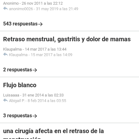
Anonimo
-
26 nov 2011 a las 22:12
anonimo0026
-
31 may 2019 a las 21:49
543 respuestas
Retraso menstrual, gastritis y dolor de mamas
Klaupalma
-
14 mar 2017 a las 13:44
Klaupalma
-
15 mar 2017 a las 14:09
2 respuestas
Flujo blanco
Luisaaaa
-
31 ene 2014 a las 02:33
Abigail P.
-
8 feb 2014 a las 03:55
3 respuestas
una cirugía afecta en el retraso de la