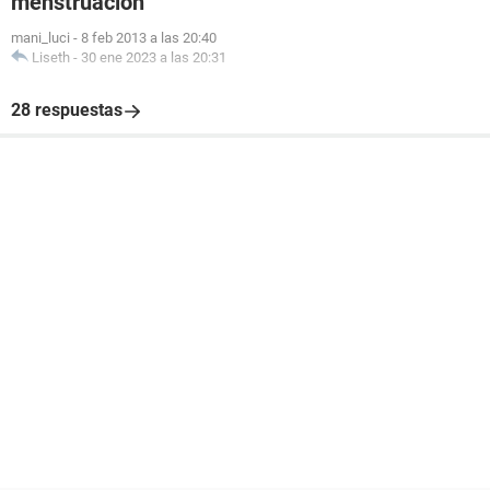
menstruación
mani_luci
-
8 feb 2013 a las 20:40
Liseth
-
30 ene 2023 a las 20:31
28 respuestas