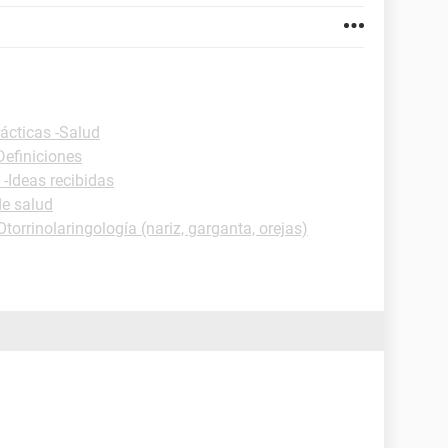
ácticas -Salud
Definiciones
 -Ideas recibidas
de salud
Otorrinolaringología (nariz, garganta, orejas)