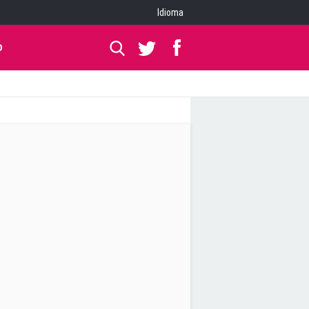
Idioma
O