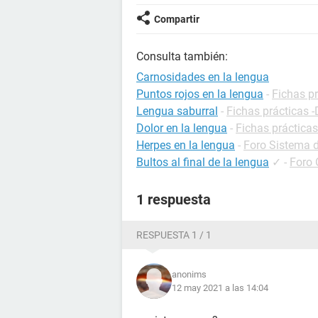
Compartir
Consulta también:
Carnosidades en la lengua
Puntos rojos en la lengua
-
Fichas pr
Lengua saburral
-
Fichas prácticas -
Dolor en la lengua
-
Fichas prácticas
Herpes en la lengua
-
Foro Sistema 
Bultos al final de la lengua
✓
-
Foro 
1 respuesta
RESPUESTA 1 / 1
anonims
12 may 2021 a las 14:04