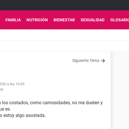
FAMILIA
NUTRICIÓN
BIENESTAR
SEXUALIDAD
GLOSARI
Siguiente Tema
020 a las 16:03
04
 en los costados, como carnosidades, no me duelen y
ue es.
o estoy algo asustada.