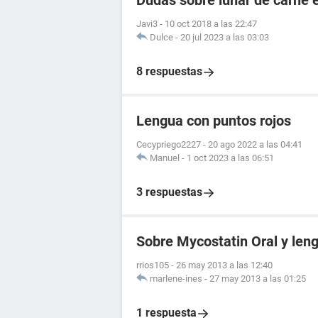
Dudas sobre lunar de carne 
Javi3
-
10 oct 2018 a las 22:47
Dulce
-
20 jul 2023 a las 03:03
8 respuestas
Lengua con puntos rojos
Cecypriego2227
-
20 ago 2022 a las 04:41
Manuel
-
1 oct 2023 a las 06:51
3 respuestas
Sobre Mycostatin Oral y len
rrios105
-
26 may 2013 a las 12:40
marlene-ines
-
27 may 2013 a las 01:25
1 respuesta