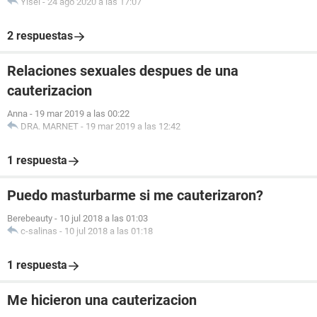
Yisel
-
24 ago 2020 a las 17:07
2 respuestas
Relaciones sexuales despues de una
cauterizacion
Anna
-
19 mar 2019 a las 00:22
DRA. MARNET
-
19 mar 2019 a las 12:42
1 respuesta
Puedo masturbarme si me cauterizaron?
Berebeauty
-
10 jul 2018 a las 01:03
c-salinas
-
10 jul 2018 a las 01:18
1 respuesta
Me hicieron una cauterizacion