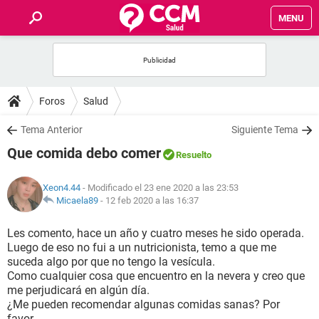
MENU
INICIO
FOROS
Foros
Salud
SALUD
Tema Anterior
Siguiente Tema
Que comida debo comer
Resuelto
FAMILIA
Xeon4.44
- Modificado el 23 ene 2020 a las 23:53
NUTRICIÓN
Micaela89
-
12 feb 2020 a las 16:37
Les comento, hace un año y cuatro meses he sido operada.
BIENESTAR
Luego de eso no fui a un nutricionista, temo a que me
suceda algo por que no tengo la vesícula.
SEXUALIDAD
Como cualquier cosa que encuentro en la nevera y creo que
me perjudicará en algún día.
¿Me pueden recomendar algunas comidas sanas? Por
GLOSARIO
favor...