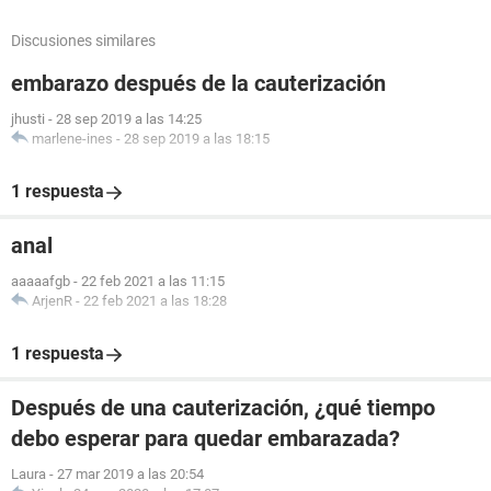
Discusiones similares
embarazo después de la cauterización
jhusti
-
28 sep 2019 a las 14:25
marlene-ines
-
28 sep 2019 a las 18:15
1 respuesta
anal
aaaaafgb
-
22 feb 2021 a las 11:15
ArjenR
-
22 feb 2021 a las 18:28
1 respuesta
Después de una cauterización, ¿qué tiempo
debo esperar para quedar embarazada?
Laura
-
27 mar 2019 a las 20:54