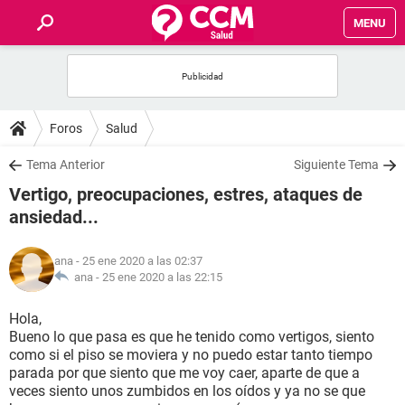
MENU
INICIO
FOROS
Foros
Salud
SALUD
Tema Anterior
Siguiente Tema
Vertigo, preocupaciones, estres, ataques de
FAMILIA
ansiedad...
NUTRICIÓN
ana
- 25 ene 2020 a las 02:37
ana -
25 ene 2020 a las 22:15
BIENESTAR
Hola,
Bueno lo que pasa es que he tenido como vertigos, siento
SEXUALIDAD
como si el piso se moviera y no puedo estar tanto tiempo
parada por que siento que me voy caer, aparte de que a
veces siento unos zumbidos en los oídos y ya no se que
GLOSARIO