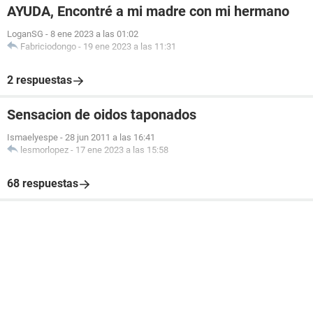
AYUDA, Encontré a mi madre con mi hermano
LoganSG
-
8 ene 2023 a las 01:02
Fabriciodongo
-
19 ene 2023 a las 11:31
2 respuestas
Sensacion de oidos taponados
Ismaelyespe
-
28 jun 2011 a las 16:41
lesmorlopez
-
17 ene 2023 a las 15:58
68 respuestas