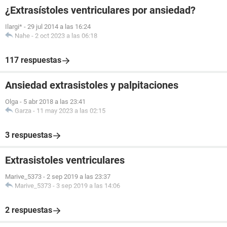
¿Extrasístoles ventriculares por ansiedad?
Ilargi*
-
29 jul 2014 a las 16:24
Nahe
-
2 oct 2023 a las 06:18
117 respuestas
Ansiedad extrasistoles y palpitaciones
Olga
-
5 abr 2018 a las 23:41
Garza
-
11 may 2023 a las 02:15
3 respuestas
Extrasistoles ventriculares
Marive_5373
-
2 sep 2019 a las 23:37
Marive_5373
-
3 sep 2019 a las 14:06
2 respuestas