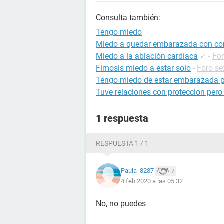
Consulta también:
Tengo miedo
Miedo a quedar embarazada con c
Miedo a la ablación cardíaca
✓
-
For
Fimosis miedo a estar solo
-
Foro se
Tengo miedo de estar embarazada p
Tuve relaciones con proteccion per
1 respuesta
RESPUESTA 1 / 1
Paula_8287
7
4 feb 2020 a las 05:32
No, no puedes