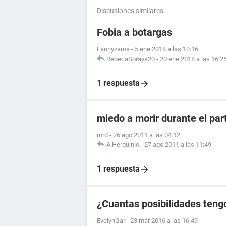
Discusiones similares
Fobia a botargas
Fannyzama
-
5 ene 2018 a las 10:16
RebecaSoraya20
-
20 ene 2018 a las 16:2
1 respuesta
miedo a morir durante el par
mrd
-
26 ago 2011 a las 04:12
A.Herquinio
-
27 ago 2011 a las 11:49
1 respuesta
¿Cuantas posibilidades tengo
EvelynGar
-
23 mar 2016 a las 16:49