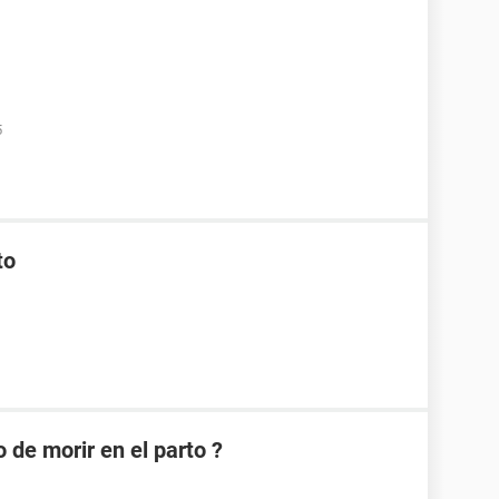
5
to
 de morir en el parto ?