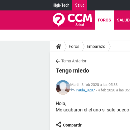
High-Tech
Salud
FOROS
SALUD
Foros
Embarazo
Tema Anterior
Tengo miedo
Marti
- 3 feb 2020 a las 05:38
Paula_8287
-
4 feb 2020 a las 05
Hola,
Me acabaron el el ano si sale pue
Compartir