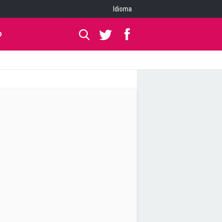
Idioma
O