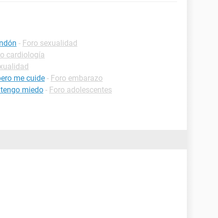
ondón
-
Foro sexualidad
o cardiología
xualidad
ero me cuide
-
Foro embarazo
o tengo miedo
-
Foro adolescentes