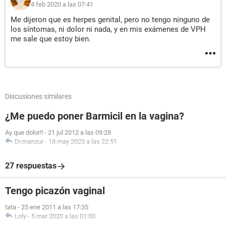
4 feb 2020 a las 07:41
Me dijeron que es herpes genital, pero no tengo ninguno de
los síntomas, ni dolor ni nada, y en mis exámenes de VPH
me sale que estoy bien.
Discusiones similares
¿Me puedo poner Barmicil en la vagina?
Ay que dolor!!
-
21 jul 2012 a las 09:28
Dr.manzur
-
18 may 2023 a las 22:51
27 respuestas
Tengo picazón vaginal
tata
-
25 ene 2011 a las 17:35
Loly
-
5 mar 2020 a las 01:00