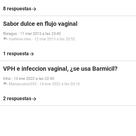
8 respuestas
Sabor dulce en flujo vaginal
floragus
-
11 mar 2013 a las 23:45
marlene-ines
-
12 mar 2013 a las 20:52
1 respuesta
VPH e infeccion vaginal, ¿se usa Barmicil?
Kiria
-
13 ene 2022 a las 22:45
Mariasuarez333
-
14 ene 2022 a las 03:16
2 respuestas