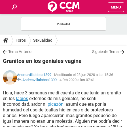
MENU
INICIO
FOROS
Foros
Sexualidad
SALUD
Tema Anterior
Siguiente Tema
Granitos en los geniales vagina
FAMILIA
Andreavillalobos1399
- Modificado el 23 jun 2020 a las 15:36
NUTRICIÓN
Andreavillalobos1399
-
4 feb 2020 a las 07:41
Hola, hace 3 semanas me di cuenta de que tenía un granito
BIENESTAR
en los
labios
externos de mis geniales, no sentí
incomodidad, ardor ni
picazón
, asumí que era por la
SEXUALIDAD
humedad del uso de toallas higiénicas o de protectores
diarios. Pero luego aparecieron más granitos pequeño de
igual manera no eran una molestia. Alguien me podría decir
GLOSARIO
que puede ser? Ya he visto imágenes y no se parece a VIH o