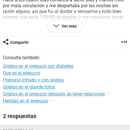
por mala circulación y me despertaba por las noches sin
razón alguna, así que fui al doctor a revisarme y todo bien
excepto que tenía 130/90 de presión y me mandaron hacer
estudios los cuales mañana me entregan resultados.
Ver más
Pero tengo miedo por que me puse a leer hace dos días
síntomas de
diabetes
y desde que los leí he sentido ganas
de orinar frecuentemente aunque a ciertos horarios no me
Compartir
pasa, y he tenido sed por las noches y mañanas, aunque
igual en la tarde ya no tanto. También cuando intento dormir
Consulta también:
no puedo
dormir bien
y me he despertado dos veces con
escalofrío
. Nunca he sentido mis pies o manos
hormigueos
Grietas en el prepucio por diabetes
ni entumidos, pero si fríos y lentos.
Que es el prepucio
Prepucio irritado y con grietas
Grietas en el glande fotos
Grietas en el prepucio después de tener relaciones
✓
Heridas en el prepucio
✓
2 respuestas