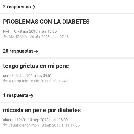
2 respuestas
PROBLEMAS CON LA DIABETES
NAPITO
-
9 abr 2010 a las 16:05
MANZANA
-
20 abr 2023 a las 07:18
20 respuestas
tengo grietas en mi pene
ser00
-
6 dic 2011 a las 04:51
A.Herquinio
-
6 dic 2011 a las 18:48
1 respuesta
micosis en pene por diabetes
alacran 1963
-
13 sep 2013 a las 06:00
usuario anónimo
-
18 sep 2013 a las 17:55