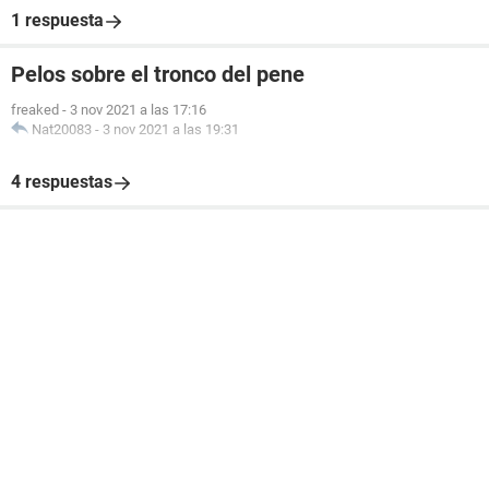
1 respuesta
Pelos sobre el tronco del pene
freaked
-
3 nov 2021 a las 17:16
Nat20083
-
3 nov 2021 a las 19:31
4 respuestas