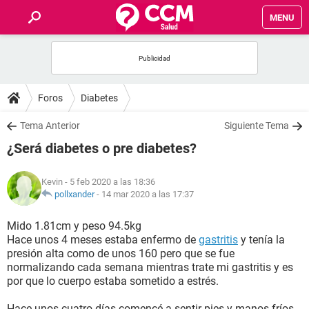
MENU
INICIO
FOROS
Foros
Diabetes
SALUD
Tema Anterior
Siguiente Tema
¿Será diabetes o pre diabetes?
FAMILIA
Kevin
- 5 feb 2020 a las 18:36
NUTRICIÓN
pollxander
-
14 mar 2020 a las 17:37
Mido 1.81cm y peso 94.5kg
BIENESTAR
Hace unos 4 meses estaba enfermo de
gastritis
y tenía la
presión alta como de unos 160 pero que se fue
SEXUALIDAD
normalizando cada semana mientras trate mi gastritis y es
por que lo cuerpo estaba sometido a estrés.
GLOSARIO
Hace unos cuatro días comencé a sentir pies y manos fríos