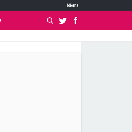
Idioma
O