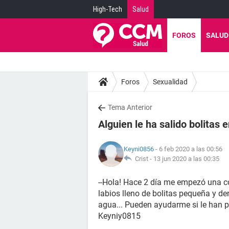
High-Tech
Salud
FOROS
SALUD
Foros
Sexualidad
Tema Anterior
Alguien le ha salido bolitas e
Keyni0856
- 6 feb 2020 a las 00:56
Crist -
13 jun 2020 a las 00:35
--Hola! Hace 2 día me empezó una c
labios lleno de bolitas pequeña y de
agua... Pueden ayudarme si le han p
Keyniy0815