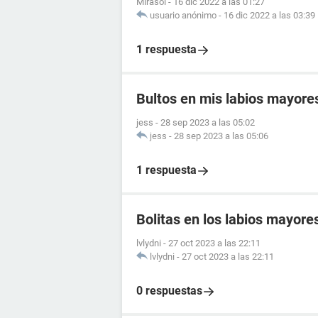
Mirasol
-
16 dic 2022 a las 01:27
usuario anónimo
-
16 dic 2022 a las 03:39
1 respuesta
Bultos en mis labios mayore
jess
-
28 sep 2023 a las 05:02
jess
-
28 sep 2023 a las 05:06
1 respuesta
Bolitas en los labios mayore
lvlydni
-
27 oct 2023 a las 22:11
lvlydni
-
27 oct 2023 a las 22:11
0 respuestas