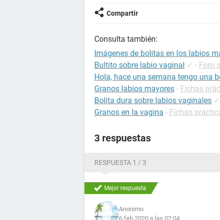
Compartir
Consulta también:
Imágenes de bolitas en los labios 
Bultito sobre labio vaginal
✓
-
Foro 
Hola, hace una semana tengo una bo
Granos labios mayores
-
Fichas prác
Bolita dura sobre labios vaginales
✓
Granos en la vagina
-
Fichas práctic
3 respuestas
RESPUESTA 1 / 3
Mejor respuesta
Anonimo
6 feb 2020 a las 02:04