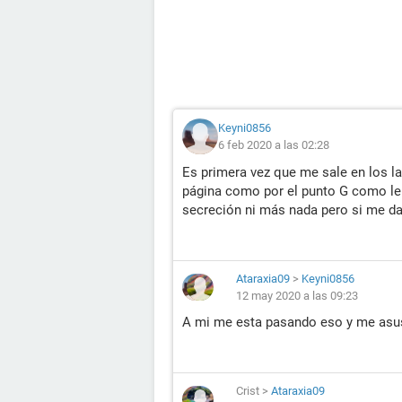
Keyni0856
6 feb 2020 a las 02:28
Es primera vez que me sale en los la
página como por el punto G como le
secreción ni más nada pero si me da
Ataraxia09
>
Keyni0856
12 may 2020 a las 09:23
A mi me esta pasando eso y me asus
Crist
>
Ataraxia09