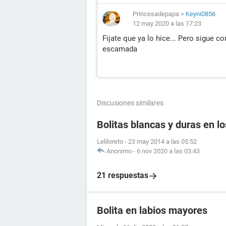
Princesadepapa
>
Keyni0856
12 may 2020 a las 17:23
Fijate que ya lo hice... Pero sigue 
escamada
Discusiones similares
Bolitas blancas y duras en lo
Leliloreto
-
23 may 2014 a las 05:52
Anonimo
-
6 nov 2020 a las 03:43
21 respuestas
Bolita en labios mayores