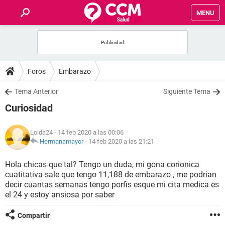
MENU
INICIO
FOROS
Foros
Embarazo
SALUD
Tema Anterior
Siguiente Tema
Curiosidad
FAMILIA
Loida24
- 14 feb 2020 a las 00:06
NUTRICIÓN
Hermanamayor
-
14 feb 2020 a las 21:21
Hola chicas que tal? Tengo un duda, mi gona corionica
BIENESTAR
cuatitativa sale que tengo 11,188 de embarazo , me podrian
decir cuantas semanas tengo porfis esque mi cita medica es
SEXUALIDAD
el 24 y estoy ansiosa por saber
Compartir
GLOSARIO