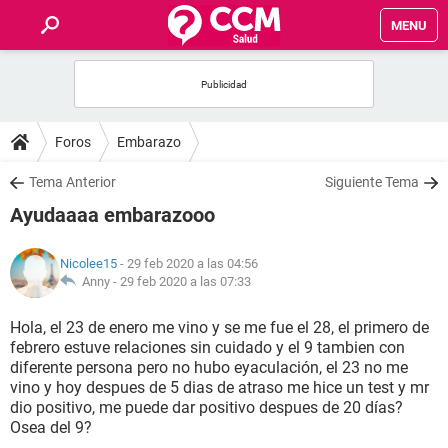
MENU
INICIO
FOROS
Foros
Embarazo
SALUD
Tema Anterior
Siguiente Tema
Ayudaaaa embarazooo
FAMILIA
Nicolee15
- 29 feb 2020 a las 04:56
NUTRICIÓN
Anny -
29 feb 2020 a las 07:33
Hola, el 23 de enero me vino y se me fue el 28, el primero de
BIENESTAR
febrero estuve relaciones sin cuidado y el 9 tambien con
diferente persona pero no hubo eyaculación, el 23 no me
SEXUALIDAD
vino y hoy despues de 5 dias de atraso me hice un test y mr
dio positivo, me puede dar positivo despues de 20 días?
Osea del 9?
GLOSARIO