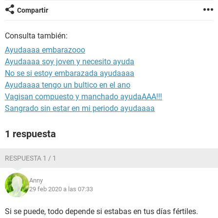
Compartir
Consulta también:
Ayudaaaa embarazooo
Ayudaaaa soy joven y necesito ayuda
No se si estoy embarazada ayudaaaa
Ayudaaaa tengo un bultico en el ano
Vagisan compuesto y manchado ayudaAAA!!!
Sangrado sin estar en mi periodo ayudaaaa
1 respuesta
RESPUESTA 1 / 1
Anny
29 feb 2020 a las 07:33
Si se puede, todo depende si estabas en tus días fértiles.