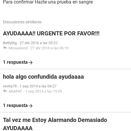
Para confirmar Hazte una prueba en sangre
Discusiones similares
AYUDAAAA!! URGENTE POR FAVOR!!!
Bettybtg
-
27 abr 2016 a las 05:22
Micayelend
-
27 abr 2016 a las 06:10
1 respuesta
hola algo confundida ayudaaaa
vevita78
-
1 sep 2014 a las 04:27
ANAPAT
-
1 sep 2014 a las 19:59
1 respuesta
Tal vez me Estoy Alarmando Demasiado
AYUDAAAA