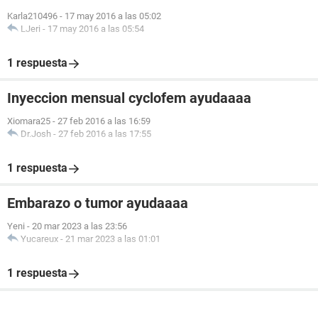
Karla210496
-
17 may 2016 a las 05:02
LJeri
-
17 may 2016 a las 05:54
1 respuesta
Inyeccion mensual cyclofem ayudaaaa
Xiomara25
-
27 feb 2016 a las 16:59
Dr.Josh
-
27 feb 2016 a las 17:55
1 respuesta
Embarazo o tumor ayudaaaa
Yeni
-
20 mar 2023 a las 23:56
Yucareux
-
21 mar 2023 a las 01:01
1 respuesta