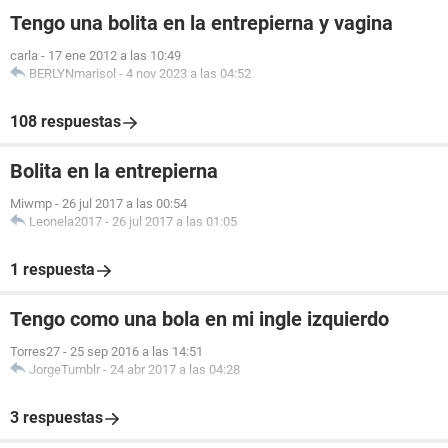
Tengo una bolita en la entrepierna y vagina
carla
-
17 ene 2012 a las 10:49
BERLYNmarisol
-
4 nov 2023 a las 04:52
108 respuestas
Bolita en la entrepierna
Miwmp
-
26 jul 2017 a las 00:54
Leonela2017
-
26 jul 2017 a las 01:05
1 respuesta
Tengo como una bola en mi ingle izquierdo
Torres27
-
25 sep 2016 a las 14:51
JorgeTumblr
-
24 abr 2017 a las 04:28
3 respuestas