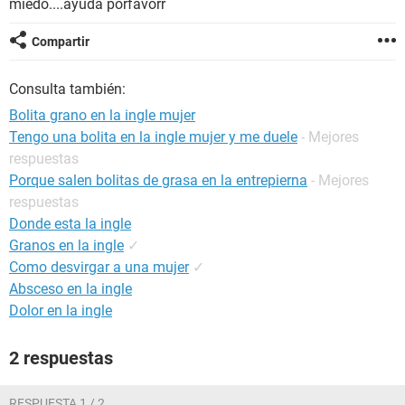
miedo....ayuda porfavorr
Compartir
Consulta también:
Bolita grano en la ingle mujer
Tengo una bolita en la ingle mujer y me duele
- Mejores
respuestas
Porque salen bolitas de grasa en la entrepierna
- Mejores
respuestas
Donde esta la ingle
Granos en la ingle
✓
Como desvirgar a una mujer
✓
Absceso en la ingle
Dolor en la ingle
2 respuestas
RESPUESTA 1 / 2