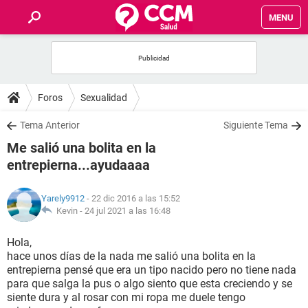
MENU
INICIO
FOROS
Foros
Sexualidad
SALUD
Tema Anterior
Siguiente Tema
Me salió una bolita en la
FAMILIA
entrepierna...ayudaaaa
NUTRICIÓN
Yarely9912
- 22 dic 2016 a las 15:52
Kevin -
24 jul 2021 a las 16:48
BIENESTAR
Hola,
hace unos días de la nada me salió una bolita en la
SEXUALIDAD
entrepierna pensé que era un tipo nacido pero no tiene nada
para que salga la pus o algo siento que esta creciendo y se
siente dura y al rosar con mi ropa me duele tengo
GLOSARIO