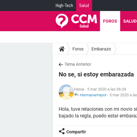
High-Tech
Salud
FOROS
SALUD
Foros
Embarazo
Tema Anterior
No se, si estoy embarazada
Hanai
- 5 mar 2020 a las 06:34
Hermanamayor
-
5 mar 2020 a la
Hola, tuve relaciones con mi novio s
bajado la regla, puedo estar embar
Compartir