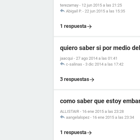
terezamay
-
12 jun 2015 a las 21:25
Abigail P.
-
22 jun 2015 a las 15:35
1 respuesta
quiero saber si por medio de
jaacqui
-
27 ago 2014 a las 01:41
c-salinas
-
3 dic 2014 a las 17:42
3 respuestas
como saber que estoy embara
ALLISTAIR
-
16 ene 2015 a las 23:28
aangelalopez
-
16 ene 2015 a las 23:34
1 respuesta