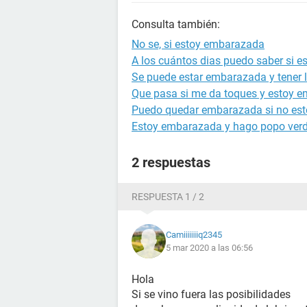
Consulta también:
No se, si estoy embarazada
A los cuántos dias puedo saber si 
Se puede estar embarazada y tener l
Que pasa si me da toques y estoy 
Puedo quedar embarazada si no est
Estoy embarazada y hago popo ver
2 respuestas
RESPUESTA 1 / 2
Camiiiiiiiq2345
5 mar 2020 a las 06:56
Hola
Si se vino fuera las posibilidades