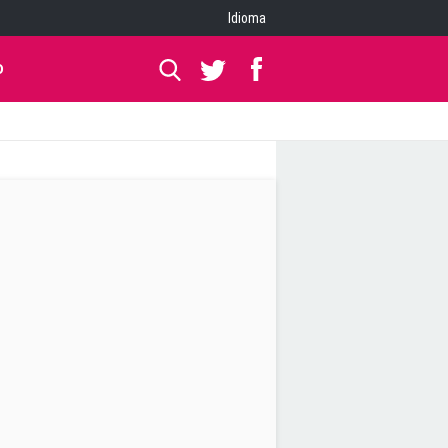
Idioma
O