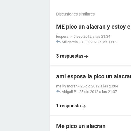
Discusiones similares
ME pico un alacran y estoy
lesperan
-
6 sep 2012 a las 21:34
Miligarcia
-
31 jul 2023 a las 11:02
3 respuestas
ami esposa la pico un alacr
melky moran
-
25 dic 2012 a las 21:04
Abigail P.
-
25 dic 2012 a las 21:37
1 respuesta
Me pico un alacran