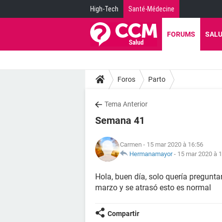
High-Tech
Santé-Médecine
FORUMS
SAL
Foros
Parto
Tema Anterior
Semana 41
Carmen
- 15 mar 2020 à 16:56
Hermanamayor
-
15 mar 2020 à 1
Hola, buen día, solo quería pregunta
marzo y se atrasó esto es normal
Compartir