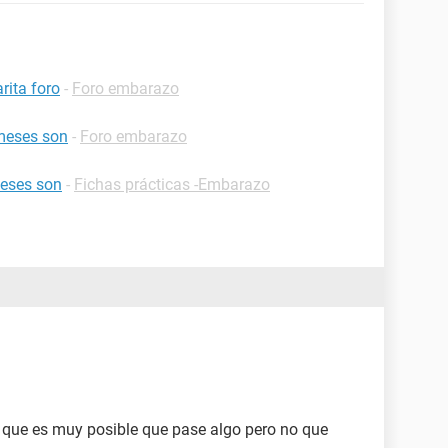
rita foro
-
Foro embarazo
meses son
-
Foro embarazo
eses son
-
Fichas prácticas -Embarazo
 que es muy posible que pase algo pero no que