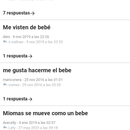
7 respuestas
Me visten de bebé
Alex
-
9 nov 2019 a las 22:26
c-salinas
-
9 nov 2019 a las 22:33
1 respuesta
me gusta hacerme el bebe
mariconera
-
25 nov 2016 a las 01:01
somez
-
25 nov 2016 a las 03:35
1 respuesta
Miomas se mueve como un bebe
Aracelly
-
4 ene 2019 a las 02:57
Lety
-
27 may 2023 a las 09:18