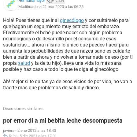
Hermanamayor
2.224
Modificado el 21 mar 2020 a las 06:25
Hola! Pues tienes que ir al
ginecólogo
y consultárselo para
que hagan un seguimiento muy estricto del embarazo.
Efectivamente el bebé puede nacer con algún problema
neurológicos o de desarrollo por el consumo de esas
sustancias... ahora mismo lo único que puedes hacer para
aumenta las probabilidades de que nazca sano es cuídarte
bien a partir de ahora y no volver a tomar nada de eso (por ti
propia
salud
y la de tu hijo), lleva una vida lo más sana
posible y haz caso a todo lo que te diga el ginecólogo.
Ah! mejor si te quitas ya de esos vicios de por vida, no van a
traerte más que problemas de salud y dinero.
Discusiones similares
por error di a mi bebita leche descompuesta
javiera
-
2 ene 2012 a las 18:43
Rubi
-
5 dic 2021 a las 17:31