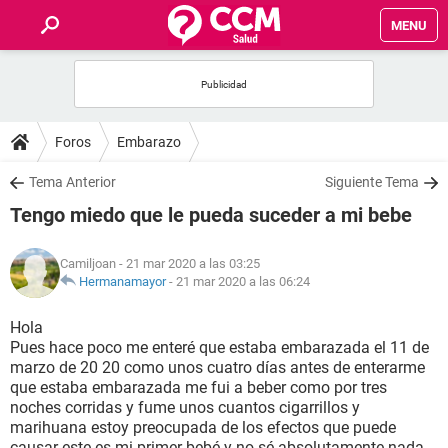
MENU
INICIO
FOROS
Foros
Embarazo
SALUD
Tema Anterior
Siguiente Tema
Tengo miedo que le pueda suceder a mi bebe
FAMILIA
Camiljoan
- 21 mar 2020 a las 03:25
NUTRICIÓN
Hermanamayor
-
21 mar 2020 a las 06:24
Hola
BIENESTAR
Pues hace poco me enteré que estaba embarazada el 11 de
marzo de 20 20 como unos cuatro días antes de enterarme
SEXUALIDAD
que estaba embarazada me fui a beber como por tres
noches corridas y fume unos cuantos cigarrillos y
marihuana estoy preocupada de los efectos que puede
GLOSARIO
causar este es mi primer bebé y no sé absolutamente nada