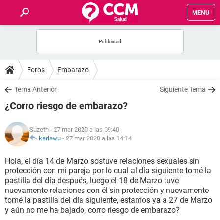
MENU
INICIO
FOROS
Foros
Embarazo
SALUD
Tema Anterior
Siguiente Tema
¿Corro riesgo de embarazo?
FAMILIA
Suzeth
- 27 mar 2020 a las 09:40
NUTRICIÓN
karlawu
-
27 mar 2020 a las 14:14
Hola, el día 14 de Marzo sostuve relaciones sexuales sin
BIENESTAR
protección con mi pareja por lo cual al día siguiente tomé la
pastilla del día después, luego el 18 de Marzo tuve
SEXUALIDAD
nuevamente relaciones con él sin protección y nuevamente
tomé la pastilla del día siguiente, estamos ya a 27 de Marzo
y aún no me ha bajado, corro riesgo de embarazo?
GLOSARIO