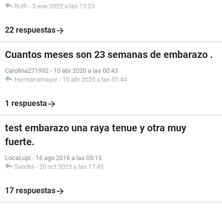
Ruth
-
3 ene 2022 a las 13:23
22 respuestas
Cuantos meses son 23 semanas de embarazo .
Carolina271992
-
10 abr 2020 a las 00:43
Hermanamayor
-
10 abr 2020 a las 01:44
1 respuesta
test embarazo una raya tenue y otra muy
fuerte.
LocaLupi
-
16 ago 2016 a las 05:15
Sandra
-
20 oct 2023 a las 17:43
17 respuestas