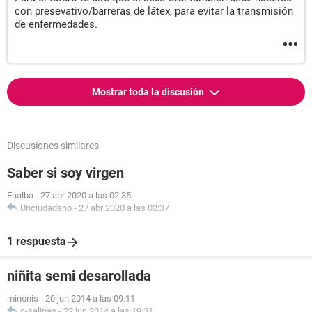
con presevativo/barreras de látex, para evitar la transmisión
de enfermedades.
Mostrar toda la discusión
Discusiones similares
Saber si soy virgen
Enalba
-
27 abr 2020 a las 02:35
Unciudadano
-
27 abr 2020 a las 02:37
1 respuesta
niñita semi desarollada
minonis
-
20 jun 2014 a las 09:11
c-salinas
-
22 jun 2014 a las 19:31