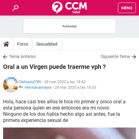
MENU
INICIO
FOROS
Foros
Sexualidad
SALUD
Tema Anterior
Siguiente Tema
Oral a un Virgen puede traerme vph ?
FAMILIA
Cieloazul789
- 28 mar 2020 a las 18:42
NUTRICIÓN
Hermanamayor
-
28 mar 2020 a las 18:53
Hola, hace casi tres años le hice mi primer y único oral a
BIENESTAR
esta persona quien en ese entonces era mi novio
Ninguno de los dos había hecho algo así antes, fue la
SEXUALIDAD
primera experiencia sexual de
GLOSARIO