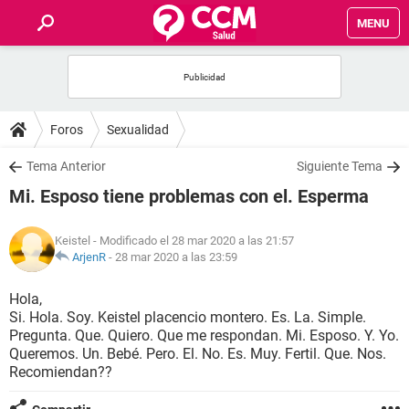
MENU
INICIO
FOROS
Foros
Sexualidad
SALUD
Tema Anterior
Siguiente Tema
Mi. Esposo tiene problemas con el. Esperma
FAMILIA
Keistel
- Modificado el 28 mar 2020 a las 21:57
NUTRICIÓN
ArjenR
-
28 mar 2020 a las 23:59
Hola,
BIENESTAR
Si. Hola. Soy. Keistel placencio montero. Es. La. Simple.
Pregunta. Que. Quiero. Que me respondan. Mi. Esposo. Y. Yo.
SEXUALIDAD
Queremos. Un. Bebé. Pero. El. No. Es. Muy. Fertil. Que. Nos.
Recomiendan??
GLOSARIO