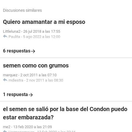
Discusiones similares
Quiero amamantar a mi esposo
Littleluna2
-
26 jul 2018 a las 17:55
Paulita
-
5 ago 2022 a las 12:00
6 respuestas
semen como con grumos
marquez
-
2 oct 2011 a las 07:10
mdiestra
-
2 nov 2011 a las 08:30
1 respuesta
el semen se salió por la base del Condon puedo
estar embarazada?
me2
-
13 feb 2020 a las 21:09