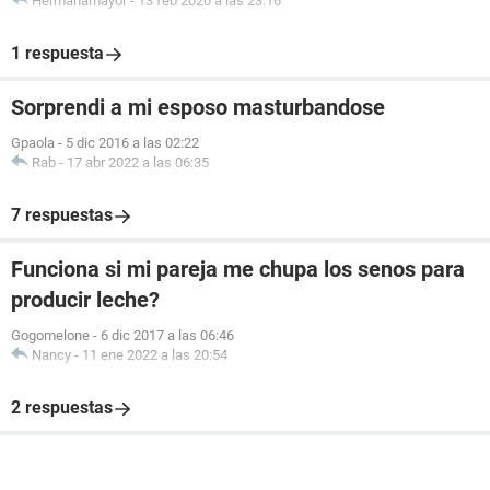
Hermanamayor
-
13 feb 2020 a las 23:16
1 respuesta
Sorprendi a mi esposo masturbandose
Gpaola
-
5 dic 2016 a las 02:22
Rab
-
17 abr 2022 a las 06:35
7 respuestas
Funciona si mi pareja me chupa los senos para
producir leche?
Gogomelone
-
6 dic 2017 a las 06:46
Nancy
-
11 ene 2022 a las 20:54
2 respuestas