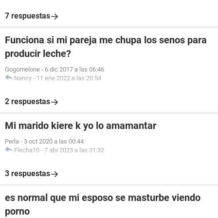
7 respuestas
Funciona si mi pareja me chupa los senos para
producir leche?
Gogomelone
-
6 dic 2017 a las 06:46
Nancy
-
11 ene 2022 a las 20:54
2 respuestas
Mi marido kiere k yo lo amamantar
Perla
-
3 oct 2020 a las 00:44
Flecha10
-
7 abr 2023 a las 21:32
3 respuestas
es normal que mi esposo se masturbe viendo
porno