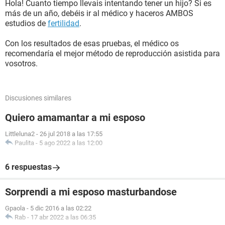
Hola! Cuanto tiempo llevais intentando tener un hijo? Si es
más de un año, debéis ir al médico y haceros AMBOS
estudios de
fertilidad
.
Con los resultados de esas pruebas, el médico os
recomendaría el mejor método de reproducción asistida para
vosotros.
Discusiones similares
Quiero amamantar a mi esposo
Littleluna2
-
26 jul 2018 a las 17:55
Paulita
-
5 ago 2022 a las 12:00
6 respuestas
Sorprendi a mi esposo masturbandose
Gpaola
-
5 dic 2016 a las 02:22
Rab
-
17 abr 2022 a las 06:35