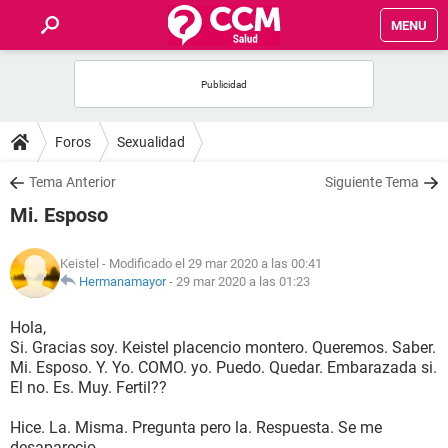
MENU
INICIO
FOROS
Foros
Sexualidad
SALUD
Tema Anterior
Siguiente Tema
Mi. Esposo
FAMILIA
Keistel
- Modificado el 29 mar 2020 a las 00:41
NUTRICIÓN
Hermanamayor
-
29 mar 2020 a las 01:23
Hola,
BIENESTAR
Si. Gracias soy. Keistel placencio montero. Queremos. Saber.
Mi. Esposo. Y. Yo. COMO. yo. Puedo. Quedar. Embarazada si.
SEXUALIDAD
El no. Es. Muy. Fertil??
Hice. La. Misma. Pregunta pero la. Respuesta. Se me
GLOSARIO
desaparecio