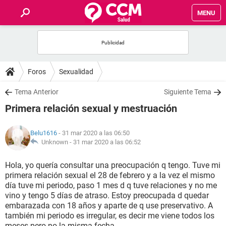
MENU
INICIO
FOROS
Foros
Sexualidad
SALUD
Tema Anterior
Siguiente Tema
Primera relación sexual y mestruación
FAMILIA
Belu1616
- 31 mar 2020 a las 06:50
NUTRICIÓN
Unknown -
31 mar 2020 a las 06:52
Hola, yo quería consultar una preocupación q tengo. Tuve mi
BIENESTAR
primera relación sexual el 28 de febrero y a la vez el mismo
día tuve mi periodo, paso 1 mes d q tuve relaciones y no me
SEXUALIDAD
vino y tengo 5 días de atraso. Estoy preocupada d quedar
embarazada con 18 años y aparte de q use preservativo. A
también mi periodo es irregular, es decir me viene todos los
GLOSARIO
meses pero no la misma fecha