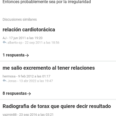
Entonces probablemente sea por la irregularidad
Discusiones similares
relación cardiotorácica
AJ
-
17 jun 2011 a las 19:20
alberto-sp
-
22 sep 2011 a las 18:56
1 respuesta
me salio excremento al tener relaciones
hermosa
-
9 feb 2012 a las 01:17
Jonas
-
13 abr 2022 a las 19:47
8 respuestas
Radiografia de torax que quiere decir resultado
yazmin88
-
23 sep 2016 a las 03:21