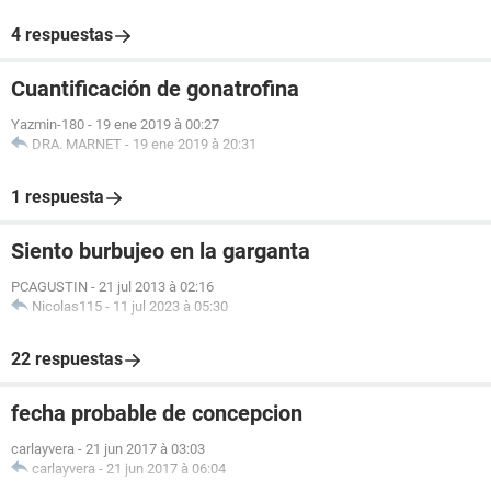
4 respuestas
Cuantificación de gonatrofina
Yazmin-180
-
19 ene 2019 à 00:27
DRA. MARNET
-
19 ene 2019 à 20:31
1 respuesta
Siento burbujeo en la garganta
PCAGUSTIN
-
21 jul 2013 à 02:16
Nicolas115
-
11 jul 2023 à 05:30
22 respuestas
fecha probable de concepcion
carlayvera
-
21 jun 2017 à 03:03
carlayvera
-
21 jun 2017 à 06:04