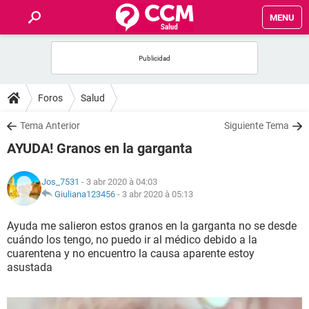
MENU
INICIO
FORUMS
Foros
Salud
SALUD
Tema Anterior
Siguiente Tema
AYUDA! Granos en la garganta
FAMILIA
Jos_7531
- 3 abr 2020 à 04:03
NUTRICIÓN
Giuliana123456
-
3 abr 2020 à 05:13
Ayuda me salieron estos granos en la garganta no se desde
BIENESTAR
cuándo los tengo, no puedo ir al médico debido a la
cuarentena y no encuentro la causa aparente estoy
SEXUALIDAD
asustada
GLOSARIO