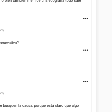
ió bien también me hice una ecografía todo sale
bdy
resevativo?
bdy
e busquen la causa, porque está claro que algo