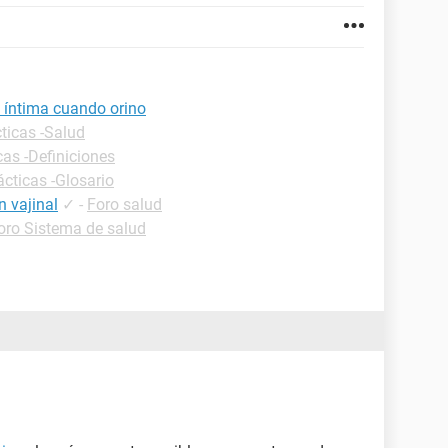
e íntima cuando orino
ticas -Salud
cas -Definiciones
ácticas -Glosario
n vajinal
✓
-
Foro salud
oro Sistema de salud