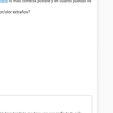
giene
lo más correcta posible y en cuanto puedas ve
lor/olor extraños?