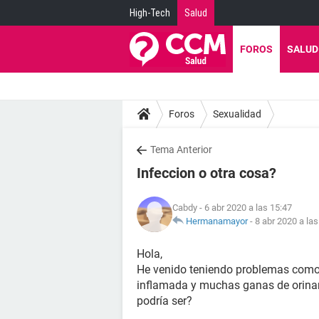
High-Tech
Salud
FOROS
SALUD
Foros
Sexualidad
Tema Anterior
Infeccion o otra cosa?
Cabdy
- 6 abr 2020 a las 15:47
Hermanamayor
-
8 abr 2020 a las
Hola,
He venido teniendo problemas como 
inflamada y muchas ganas de orinar 
podría ser?