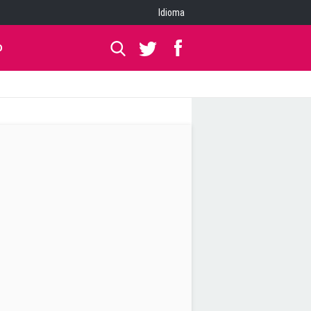
Idioma
O