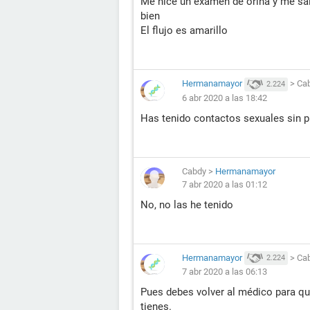
Me hice un examen de orina y me sal
bien
El flujo es amarillo
Hermanamayor
>
Ca
2.224
6 abr 2020 a las 18:42
Has tenido contactos sexuales sin p
Cabdy
>
Hermanamayor
7 abr 2020 a las 01:12
No, no las he tenido
Hermanamayor
>
Ca
2.224
7 abr 2020 a las 06:13
Pues debes volver al médico para qu
tienes.