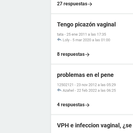
27 respuestas
Tengo picazón vaginal
tata
-
25 ene 2011 a las 17:35
Loly
-
5 mar 2020 a las 01:00
8 respuestas
problemas en el pene
12502121
-
23 nov 2012 a las 05:29
Azahel
-
22 feb 2022 a las 06:25
4 respuestas
VPH e infeccion vaginal, ¿se