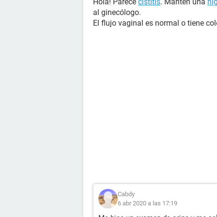
Hola! Parece
cistitis
. Mantén una
hi
al ginecólogo.
El flujo vaginal es normal o tiene co
Cabdy
6 abr 2020 a las 17:19