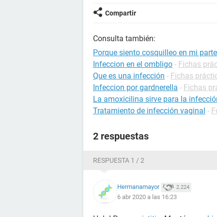
Compartir
Consulta también:
Porque siento cosquilleo en mi part
Infeccion en el ombligo
-
Fichas prác
Que es una infección
-
Fichas prácti
Infeccion por gardnerella
-
Fichas pr
La amoxicilina sirve para la infecció
Tratamiento de infección vaginal
-
F
2 respuestas
RESPUESTA 1 / 2
Hermanamayor
2.224
6 abr 2020 a las 16:23