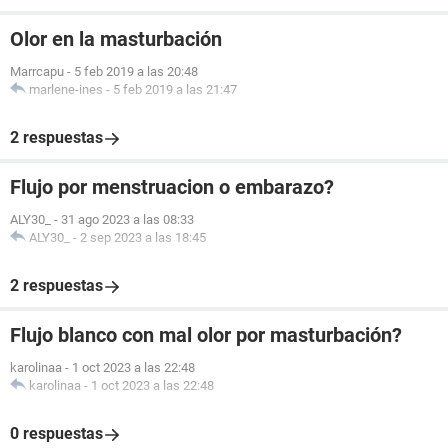
Olor en la masturbación
Marrcapu
-
5 feb 2019 a las 20:48
marlene-ines
-
5 feb 2019 a las 21:47
2 respuestas
Flujo por menstruacion o embarazo?
ALY30_
-
31 ago 2023 a las 08:33
ALY30_
-
2 sep 2023 a las 18:45
2 respuestas
Flujo blanco con mal olor por masturbación?
karolinaa
-
1 oct 2023 a las 22:48
karolinaa
-
1 oct 2023 a las 22:48
0 respuestas