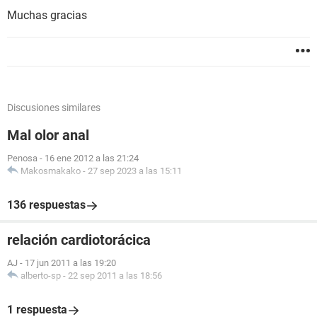
Muchas gracias
Discusiones similares
Mal olor anal
Penosa
-
16 ene 2012 a las 21:24
Makosmakako
-
27 sep 2023 a las 15:11
136 respuestas
relación cardiotorácica
AJ
-
17 jun 2011 a las 19:20
alberto-sp
-
22 sep 2011 a las 18:56
1 respuesta