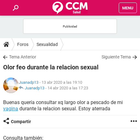
MENU
INICIO
FOROS
Foros
Sexualidad
SALUD
Tema Anterior
Siguiente Tema
Olor feo durante la relacion sexual
FAMILIA
Juanadp13
- 13 abr 2020 a las 19:10
NUTRICIÓN
Juanadp13
-
14 abr 2020 a las 17:23
Buenas quería consultar xq largo olor a pescado de mi
BIENESTAR
vagina
durante la relacion sexual. Estoy aterrada
SEXUALIDAD
Compartir
GLOSARIO
Consulta también: