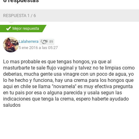
6 respuestas
RESPUESTA 1 / 6
Mejor respuesta
Lalaherrera
89
5 ene 2016 a las 05:27
Lo mas probable es que tengas hongos, ya que al
masturbarte te sale flujo vaginal y talvez no te limpias como
deberias, mucha gente usa vinagre con un poco de agua, yo
lo he hecho y funciona, hay una crema para los hongos que
aqui en chile se llama "novarnela" es muy efectiva pregunta
en tu pais por esa o alguna parecida y usala segun las
indicaciones que tenga la crema, espero haberte ayudado
saludos