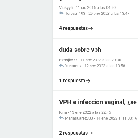
Vickyy5
-
11 dic 2016 a las 04:50
Teresa_193
-
25 ene 2023 a las 13:47
4 respuestas
duda sobre vph
mrnsjiw77
-
11 nov 2023 a las 23:06
Yucareux
-
12 nov 2023 a las 19:58
1 respuesta
VPH e infeccion vaginal, ¿se
Kiria
-
13 ene 2022 a las 22:45
Mariasuarez333
-
14 ene 2022 a las 03:16
2 respuestas