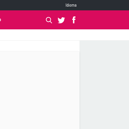
Idioma
O