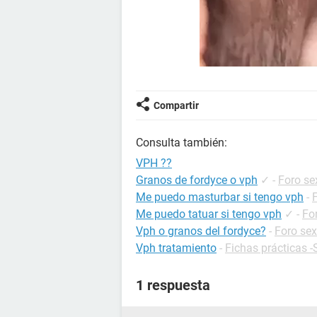
Compartir
Consulta también:
VPH ??
Granos de fordyce o vph
✓
-
Foro se
Me puedo masturbar si tengo vph
-
Me puedo tatuar si tengo vph
✓
-
Fo
Vph o granos del fordyce?
-
Foro se
Vph tratamiento
-
Fichas prácticas 
1 respuesta