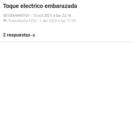
Toque electrico embarazada
3015069490101
-
12 oct 2021 a las 22:18
Francheska1323
-
1 abr 2023 a las 17:39
2 respuestas