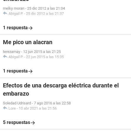
melky moran
-
25 dic 2012 a las 21:04
Abigail P.
-
25 dic 2012 a las 21:37
1 respuesta
Me pico un alacran
terezamay
-
12 jun 2015 a las 21:25
Abigail P.
-
22 jun 2015 a las 15:35
1 respuesta
Efectos de una descarga eléctrica durante el
embarazo
Soledad Udrisard
-
7 ago 2016 a las 22:58
Lore
-
10 abr 2021 a las 21:56
5 respuestas