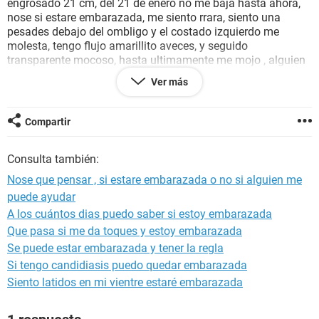
engrosado 21 cm, del 21 de enero no me baja hasta ahora,
nose si estare embarazada, me siento rrara, siento una
pesades debajo del ombligo y el costado izquierdo me
molesta, tengo flujo amarillito aveces, y seguido
transparente mocoso, hasta ultimamente me mojo , alguien
puede ayudarme... me hice 3 test , uno me salio una rayita
Ver más
oscura y otra tenue, luego 2 negativas, hace 1 mes me hice
un test de sangre y habia salido negativa y no volvi a repetir..
ayudaaaa
Compartir
Consulta también:
Nose que pensar , si estare embarazada o no si alguien me
puede ayudar
A los cuántos dias puedo saber si estoy embarazada
Que pasa si me da toques y estoy embarazada
Se puede estar embarazada y tener la regla
Si tengo candidiasis puedo quedar embarazada
Siento latidos en mi vientre estaré embarazada