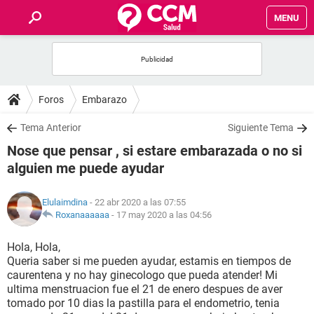
MENU
INICIO
FOROS
Foros
Embarazo
SALUD
Tema Anterior
Siguiente Tema
Nose que pensar , si estare embarazada o no si
FAMILIA
alguien me puede ayudar
NUTRICIÓN
Elulaimdina
- 22 abr 2020 a las 07:55
Roxanaaaaaa
-
17 may 2020 a las 04:56
BIENESTAR
Hola, Hola,
Queria saber si me pueden ayudar, estamis en tiempos de
SEXUALIDAD
caurentena y no hay ginecologo que pueda atender! Mi
ultima menstruacion fue el 21 de enero despues de aver
tomado por 10 dias la pastilla para el endometrio, tenia
GLOSARIO