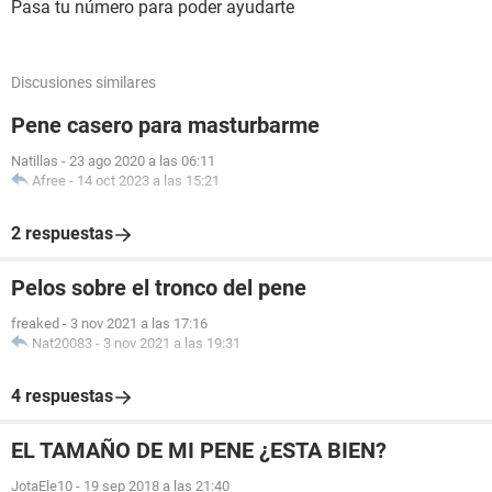
Pasa tu número para poder ayudarte
Discusiones similares
Pene casero para masturbarme
Natillas
-
23 ago 2020 a las 06:11
Afree
-
14 oct 2023 a las 15:21
2 respuestas
Pelos sobre el tronco del pene
freaked
-
3 nov 2021 a las 17:16
Nat20083
-
3 nov 2021 a las 19:31
4 respuestas
EL TAMAÑO DE MI PENE ¿ESTA BIEN?
JotaEle10
-
19 sep 2018 a las 21:40