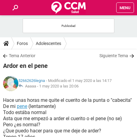
MENU
INICIO
FOROS
Foros
Adolescentes
SALUD
Tema Anterior
Siguiente Tema
Ardor en el pene
FAMILIA
52662626legna
- Modificado el 1 may 2020 a las 14:17
NUTRICIÓN
Aaaaa -
1 may 2020 a las 20:06
Hace unas horas me quite el cuerito de la punta o "cabecita"
BIENESTAR
De mi
pene
(lentamente)
Todo estába normal
SEXUALIDAD
Asta que me empezó a arder el cuerito o el pene (no se)
Pero ¿es normal?
¿Que puedo hacer para que me deje de arder?
GLOSARIO
Tengo 17 años