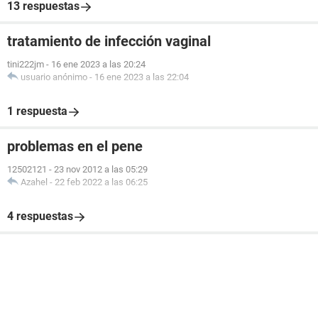
13 respuestas
tratamiento de infección vaginal
tini222jm
-
16 ene 2023 a las 20:24
usuario anónimo
-
16 ene 2023 a las 22:04
1 respuesta
problemas en el pene
12502121
-
23 nov 2012 a las 05:29
Azahel
-
22 feb 2022 a las 06:25
4 respuestas