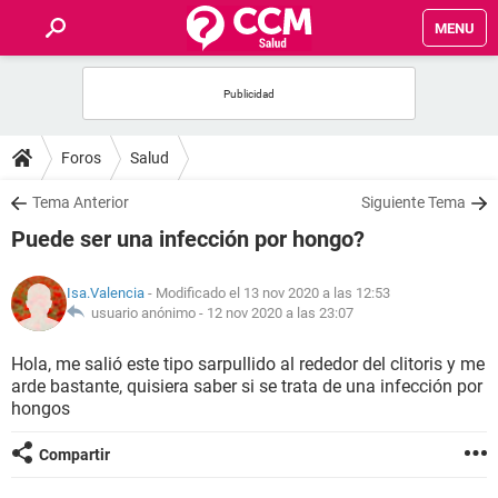
MENU
INICIO
FOROS
Foros
Salud
SALUD
Tema Anterior
Siguiente Tema
Puede ser una infección por hongo?
FAMILIA
Isa.Valencia
- Modificado el 13 nov 2020 a las 12:53
NUTRICIÓN
usuario anónimo -
12 nov 2020 a las 23:07
Hola, me salió este tipo sarpullido al rededor del clitoris y me
BIENESTAR
arde bastante, quisiera saber si se trata de una infección por
hongos
SEXUALIDAD
Compartir
GLOSARIO