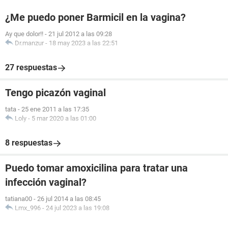
¿Me puedo poner Barmicil en la vagina?
Ay que dolor!!
-
21 jul 2012 a las 09:28
Dr.manzur
-
18 may 2023 a las 22:51
27 respuestas
Tengo picazón vaginal
tata
-
25 ene 2011 a las 17:35
Loly
-
5 mar 2020 a las 01:00
8 respuestas
Puedo tomar amoxicilina para tratar una
infección vaginal?
tatiana00
-
26 jul 2014 a las 08:45
Lmx_996
-
24 jul 2023 a las 19:08